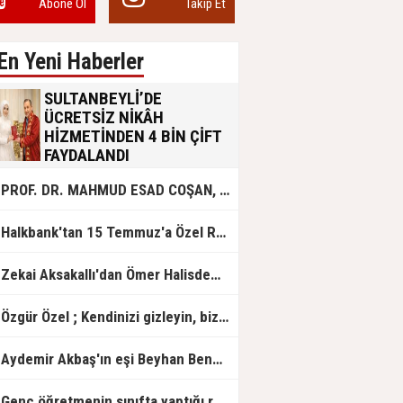
Abone Ol
Takip Et
En Yeni Haberler
SULTANBEYLİ’DE
ÜCRETSİZ NİKÂH
HİZMETİNDEN 4 BİN ÇİFT
FAYDALANDI
Sultanbeyli Belediyesi evlilik yolunda
PROF. DR. MAHMUD ESAD COŞAN, DOĞUMUNUN HİCRÎ 91. YILINDA ELAZIĞ'DA YÂD EDİLECEK
olan gençlere destek amacıyla
başlattığı ücretsiz nikâh hizmetini
sürdürüyor. Bu uygulamayı geçen yıl
Halkbank'tan 15 Temmuz'a Özel Reklam Filmi: "İrade Bizim, Zafer Bizim"
başlattıklarını belirten Sultanbeyli
Belediye Başkanı Ali Tombaş,
“Şimdiye kadar 4 bin çiftimize
Zekai Aksakallı'dan Ömer Halisdemir'e 'vefa' ziyareti!
ücretsiz hizmet vermenin
mutluluğunu yaşıyoruz” dedi.
Özgür Özel ; Kendinizi gizleyin, bizden işaret bekleyin
Aydemir Akbaş'ın eşi Beyhan Benek Akbaş hayatını kaybetti
Genç öğretmenin sınıfta yaptığı rezil paylaşım