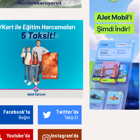
Facebook'ta
Twitter'da
Beğen
Takip Et
Youtube'da
Instagram'da