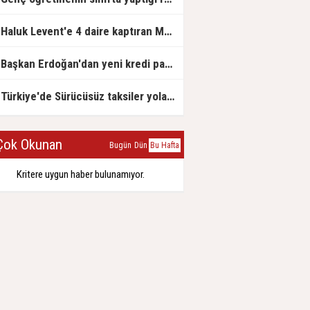
Haluk Levent'e 4 daire kaptıran Müteahhit soluğu savcılıkta aldı
Başkan Erdoğan'dan yeni kredi paketi müjdesi: 6 ay geri ödemesiz, 36 ay vadeli
Türkiye'de Sürücüsüz taksiler yola çıkmaya hazırlanıyor
ok Okunan
Bugün
Dün
Bu Hafta
Kritere uygun haber bulunamıyor.