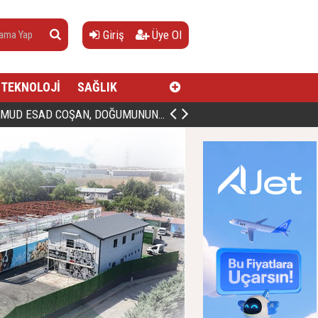
Giriş
Üye Ol
TEKNOLOJİ
SAĞLIK
AN, DOĞUMUNUN HİCRÎ 91. YILINDA ELAZIĞ'DA YÂD EDİLECEK