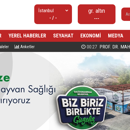
gr. altın
- / -
---
R
YEREL HABERLER
SEYAHAT
EKONOMİ
MEDYA
00:27
PROF. DR. MAHMUD ESAD COŞ
leler
Anketler