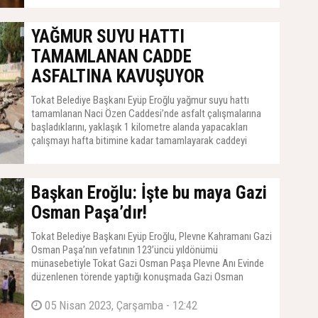
YAĞMUR SUYU HATTI
TAMAMLANAN CADDE
ASFALTINA KAVUŞUYOR
Tokat Belediye Başkanı Eyüp Eroğlu yağmur suyu hattı
tamamlanan Naci Özen Caddesi’nde asfalt çalışmalarına
başladıklarını, yaklaşık 1 kilometre alanda yapacakları
çalışmayı hafta bitimine kadar tamamlayarak caddeyi
trafiğe açmayı hedeflediklerini söyledi.
24 Ekim 2023, Salı - 14:33
Başkan Eroğlu: İşte bu maya Gazi
Osman Paşa’dır!
Tokat Belediye Başkanı Eyüp Eroğlu, Plevne Kahramanı Gazi
Osman Paşa’nın vefatının 123’üncü yıldönümü
münasebetiyle Tokat Gazi Osman Paşa Plevne Anı Evinde
düzenlenen törende yaptığı konuşmada Gazi Osman
Paşa’nın Plevne’de ortaya koyduğu kahramanlıklarla Türk
tarihinde çok önemli bir yere sahip olduğunu söyledi.
05 Nisan 2023, Çarşamba - 12:42