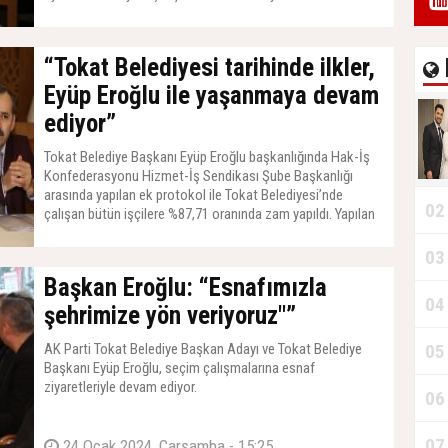
21 Mart 2026, Cumartesi - 16:30
“Tokat Belediyesi tarihinde ilkler,
Eyüp Eroğlu ile yaşanmaya devam
ediyor”
Tokat Belediye Başkanı Eyüp Eroğlu başkanlığında Hak-İş
Konfederasyonu Hizmet-İş Sendikası Şube Başkanlığı
arasında yapılan ek protokol ile Tokat Belediyesi’nde
02
çalışan bütün işçilere %87,71 oranında zam yapıldı. Yapılan
ek protokolle gerçekleştirilen iyileştirme 01 Ocak 2024
tarihinden itibaren geçerli olarak tüm hakları kapsıyor.
28 Şubat 2024, Çarşamba - 16:26
03
Başkan Eroğlu: “Esnafımızla
04
şehrimize yön veriyoruz"”
AK Parti Tokat Belediye Başkan Adayı ve Tokat Belediye
05
Başkanı Eyüp Eroğlu, seçim çalışmalarına esnaf
ziyaretleriyle devam ediyor.
06
07
24 Ocak 2024, Çarşamba - 15:25