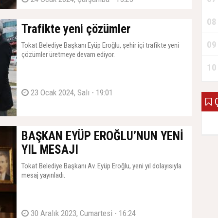
08
Trafikte yeni çözümler
09
Tokat Belediye Başkanı Eyüp Eroğlu, şehir içi trafikte yeni
çözümler üretmeye devam ediyor.
10
23 Ocak 2024, Salı - 19:01
Ç
BAŞKAN EYÜP EROĞLU’NUN YENİ
YIL MESAJI
Tokat Belediye Başkanı Av. Eyüp Eroğlu, yeni yıl dolayısıyla
mesaj yayınladı.
30 Aralık 2023, Cumartesi - 16:24