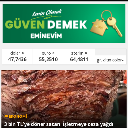
dolar
euro
sterlin
47,7436
55,2510
64,4811
gr. altın color-
bist color-
EKONOMİ
3 bin TL’ye döner satan İşletmeye ceza yağdı