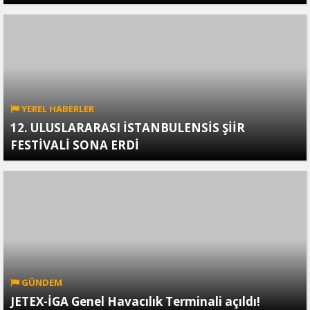
YEREL HABERLER
12. ULUSLARARASI İSTANBULENSİS ŞİİR
FESTİVALİ SONA ERDİ
GÜNDEM
JETEX-İGA Genel Havacılık Terminali açıldı!