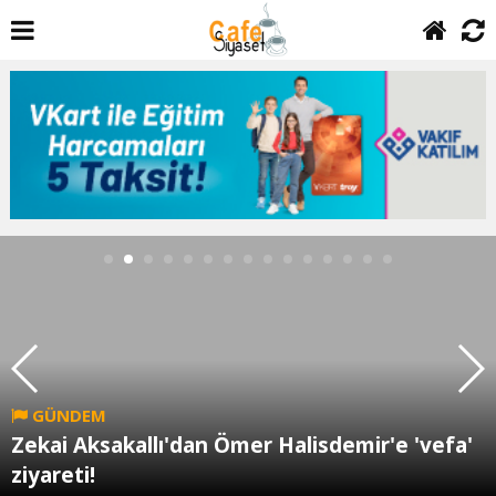
GÜNDEM
Zekai Aksakallı'dan Ömer Halisdemir'e 'vefa'
ziyareti!