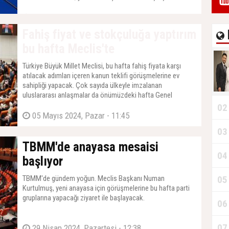
yakından izlendiğini vurgularken, BYD’nin belirlenen
yükümlülükleri yerine getirmemesi hâlinde yaptırım
14 Mart 2026, Cumartesi - 17:34
uygulanacağını açıkladı.
Fahiş fiyat ve stokçuluğa yaptırım
bu hafta Meclis'te
Türkiye Büyük Millet Meclisi, bu hafta fahiş fiyata karşı
atılacak adımları içeren kanun teklifi görüşmelerine ev
sahipliği yapacak. Çok sayıda ülkeyle imzalanan
uluslararası anlaşmalar da önümüzdeki hafta Genel
Kurul'da görüşülecek.
02
05 Mayıs 2024, Pazar - 11:45
03
TBMM'de anayasa mesaisi
04
başlıyor
TBMM'de gündem yoğun. Meclis Başkanı Numan
05
Kurtulmuş, yeni anayasa için görüşmelerine bu hafta parti
gruplarına yapacağı ziyaret ile başlayacak.
06
07
29 Nisan 2024, Pazartesi - 12:38