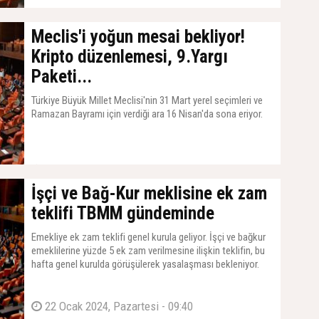
Meclis'i yoğun mesai bekliyor!
Kripto düzenlemesi, 9.Yargı
Paketi...
Türkiye Büyük Millet Meclisi'nin 31 Mart yerel seçimleri ve
Ramazan Bayramı için verdiği ara 16 Nisan'da sona eriyor.
09 Nisan 2024, Salı - 10:15
İşçi ve Bağ-Kur meklisine ek zam
teklifi TBMM gündeminde
Emekliye ek zam teklifi genel kurula geliyor. İşçi ve bağkur
emeklilerine yüzde 5 ek zam verilmesine ilişkin teklifin, bu
hafta genel kurulda görüşülerek yasalaşması bekleniyor.
22 Ocak 2024, Pazartesi - 09:40