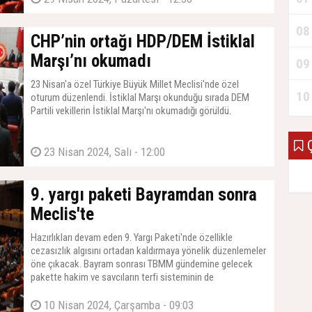
08
CHP’nin ortağı HDP/DEM İstiklal
Marşı’nı okumadı
09
23 Nisan'a özel Türkiye Büyük Millet Meclisi'nde özel
10
oturum düzenlendi. İstiklal Marşı okunduğu sırada DEM
Partili vekillerin İstiklal Marşı'nı okumadığı görüldü.
Ç
23 Nisan 2024, Salı - 12:00
9. yargı paketi Bayramdan sonra
Meclis'te
Hazırlıkları devam eden 9. Yargı Paketi'nde özellikle
cezasızlık algısını ortadan kaldırmaya yönelik düzenlemeler
öne çıkacak. Bayram sonrası TBMM gündemine gelecek
pakette hakim ve savcıların terfi sisteminin de
güncellenmesi yer alacak.
10 Nisan 2024, Çarşamba - 09:03