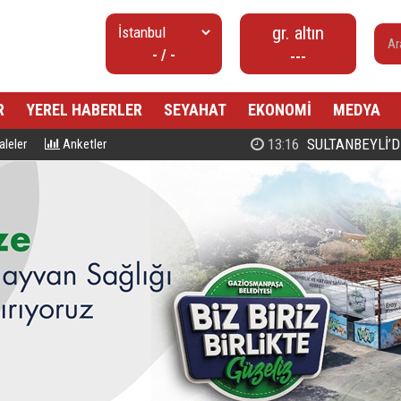
gr. altın
- / -
---
R
YEREL HABERLER
SEYAHAT
EKONOMİ
MEDYA
00:27
PROF. DR. MAHMUD ESAD COŞ
leler
Anketler