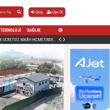
Giriş
Üye Ol
TEKNOLOJİ
SAĞLIK
AN, DOĞUMUNUN HİCRÎ 91. YILINDA ELAZIĞ'DA YÂD EDİLECEK