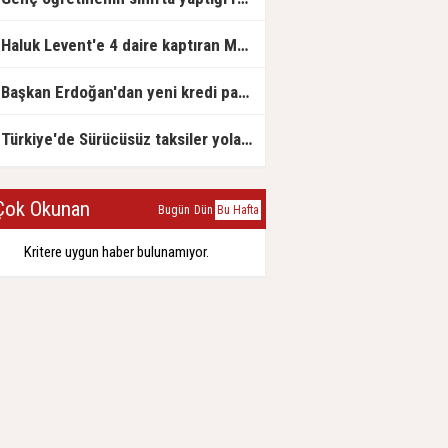
Haluk Levent'e 4 daire kaptıran Müteahhit soluğu savcılıkta aldı
Başkan Erdoğan'dan yeni kredi paketi müjdesi: 6 ay geri ödemesiz, 36 ay vadeli
Türkiye'de Sürücüsüz taksiler yola çıkmaya hazırlanıyor
ok Okunan
Bugün
Dün
Bu Hafta
Kritere uygun haber bulunamıyor.