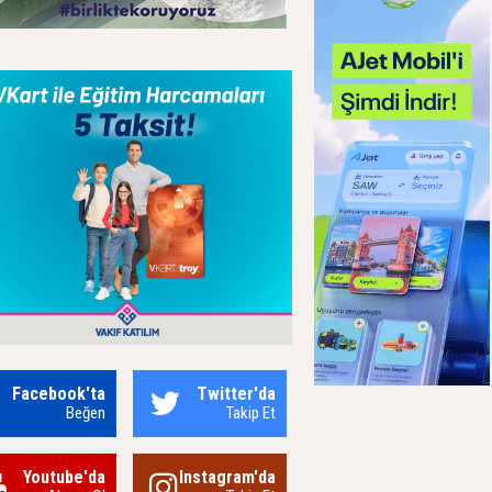
Facebook'ta
Twitter'da
Beğen
Takip Et
Youtube'da
Instagram'da