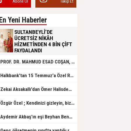
Abone Ol
Takip Et
En Yeni Haberler
SULTANBEYLİ’DE
ÜCRETSİZ NİKÂH
HİZMETİNDEN 4 BİN ÇİFT
FAYDALANDI
Sultanbeyli Belediyesi evlilik yolunda
PROF. DR. MAHMUD ESAD COŞAN, DOĞUMUNUN HİCRÎ 91. YILINDA ELAZIĞ'DA YÂD EDİLECEK
olan gençlere destek amacıyla
başlattığı ücretsiz nikâh hizmetini
sürdürüyor. Bu uygulamayı geçen yıl
Halkbank'tan 15 Temmuz'a Özel Reklam Filmi: "İrade Bizim, Zafer Bizim"
başlattıklarını belirten Sultanbeyli
Belediye Başkanı Ali Tombaş,
“Şimdiye kadar 4 bin çiftimize
Zekai Aksakallı'dan Ömer Halisdemir'e 'vefa' ziyareti!
ücretsiz hizmet vermenin
mutluluğunu yaşıyoruz” dedi.
Özgür Özel ; Kendinizi gizleyin, bizden işaret bekleyin
Aydemir Akbaş'ın eşi Beyhan Benek Akbaş hayatını kaybetti
Genç öğretmenin sınıfta yaptığı rezil paylaşım