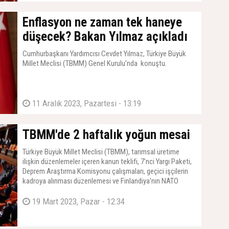
Enflasyon ne zaman tek haneye
düşecek? Bakan Yılmaz açıkladı
Cumhurbaşkanı Yardımcısı Cevdet Yılmaz, Türkiye Büyük
Millet Meclisi (TBMM) Genel Kurulu'nda konuştu.
11 Aralık 2023, Pazartesi - 13:19
TBMM'de 2 haftalık yoğun mesai
Türkiye Büyük Millet Meclisi (TBMM), tarımsal üretime
ilişkin düzenlemeler içeren kanun teklifi, 7'nci Yargı Paketi,
Deprem Araştırma Komisyonu çalışmaları, geçici işçilerin
kadroya alınması düzenlemesi ve Finlandiya'nın NATO
üyelik protokolünün onaylanması için 2 hafta daha mesai
yapacak.
19 Mart 2023, Pazar - 12:34