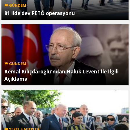
GÜNDEM
81 ilde dev FETÖ operasyonu
GÜNDEM
Kemal Kılıçdaroğlu'ndan Haluk Levent İle İlgili
Açıklama
YEREL HABERLER