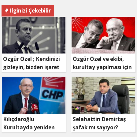
İlginizi Çekebilir
Özgür Özel ; Kendinizi
Özgür Özel ve ekibi,
gizleyin, bizden işaret
kurultay yapılması için
bekleyin
mahkemeye
başvuruyor
Kılıçdaroğlu
Selahattin Demirtaş
Kurultayda yeniden
şafak mı sayıyor?
aday olacak mı?