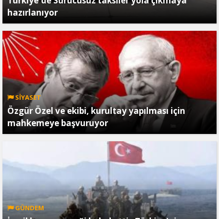
Türkiye'de Sürücüsüz taksiler yola çıkmaya
hazırlanıyor
SİYASET
Özgür Özel ve ekibi, kurultay yapılması için
mahkemeye başvuruyor
GÜNDEM