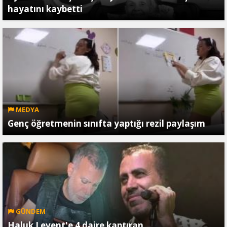
hayatını kaybetti
MEDYA
Genç öğretmenin sınıfta yaptığı rezil paylaşım
GÜNDEM
Haluk Levent'e 4 daire kaptıran