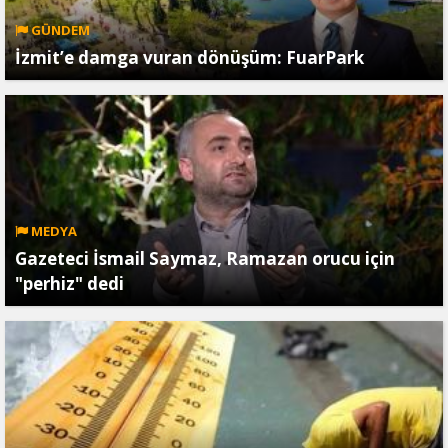
GÜNDEM
İzmit’e damga vuran dönüşüm: FuarPark
MEDYA
Gazeteci İsmail Saymaz, Ramazan orucu için
"perhiz" dedi