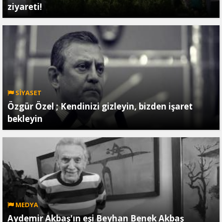
ziyareti!
SİYASET
Özgür Özel ; Kendinizi gizleyin, bizden işaret
bekleyin
MEDYA
Aydemir Akbaş'ın eşi Beyhan Benek Akbaş