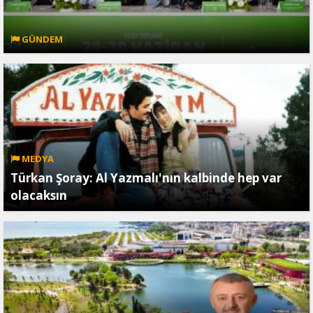
GÜNDEM
MEDYA
Türkan Şoray: Al Yazmalı'nın kalbinde hep var
olacaksın