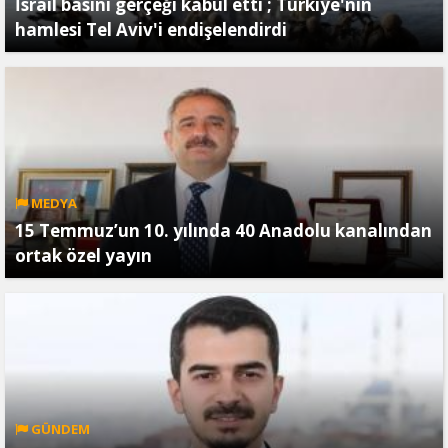
İsrail basını gerçeği kabul etti ; Türkiye'nin
hamlesi Tel Aviv'i endişelendirdi
MEDYA
15 Temmuz’un 10. yılında 40 Anadolu kanalından
ortak özel yayın
GÜNDEM