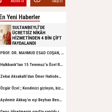
Abone Ol
Takip Et
En Yeni Haberler
SULTANBEYLİ’DE
ÜCRETSİZ NİKÂH
HİZMETİNDEN 4 BİN ÇİFT
FAYDALANDI
Sultanbeyli Belediyesi evlilik yolunda
PROF. DR. MAHMUD ESAD COŞAN, DOĞUMUNUN HİCRÎ 91. YILINDA ELAZIĞ'DA YÂD EDİLECEK
olan gençlere destek amacıyla
başlattığı ücretsiz nikâh hizmetini
sürdürüyor. Bu uygulamayı geçen yıl
Halkbank'tan 15 Temmuz'a Özel Reklam Filmi: "İrade Bizim, Zafer Bizim"
başlattıklarını belirten Sultanbeyli
Belediye Başkanı Ali Tombaş,
“Şimdiye kadar 4 bin çiftimize
Zekai Aksakallı'dan Ömer Halisdemir'e 'vefa' ziyareti!
ücretsiz hizmet vermenin
mutluluğunu yaşıyoruz” dedi.
Özgür Özel ; Kendinizi gizleyin, bizden işaret bekleyin
Aydemir Akbaş'ın eşi Beyhan Benek Akbaş hayatını kaybetti
Genç öğretmenin sınıfta yaptığı rezil paylaşım