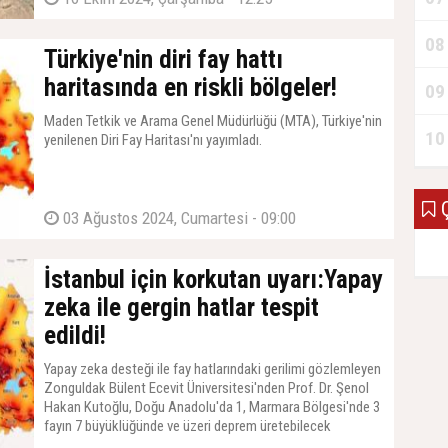
08
Türkiye'nin diri fay hattı
haritasında en riskli bölgeler!
09
Maden Tetkik ve Arama Genel Müdürlüğü (MTA), Türkiye'nin
10
yenilenen Diri Fay Haritası'nı yayımladı.
Ç
03 Ağustos 2024, Cumartesi - 09:00
İstanbul için korkutan uyarı:Yapay
zeka ile gergin hatlar tespit
edildi!
Yapay zeka desteği ile fay hatlarındaki gerilimi gözlemleyen
Zonguldak Bülent Ecevit Üniversitesi'nden Prof. Dr. Şenol
Hakan Kutoğlu, Doğu Anadolu'da 1, Marmara Bölgesi'nde 3
fayın 7 büyüklüğünde ve üzeri deprem üretebilecek
gerginlikte olduğunu açıkladı.