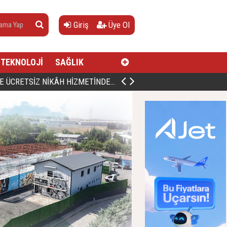
Giriş
Üye Ol
TEKNOLOJİ
SAĞLIK
AN, DOĞUMUNUN HİCRÎ 91. YILINDA ELAZIĞ'DA YÂD EDİLECEK