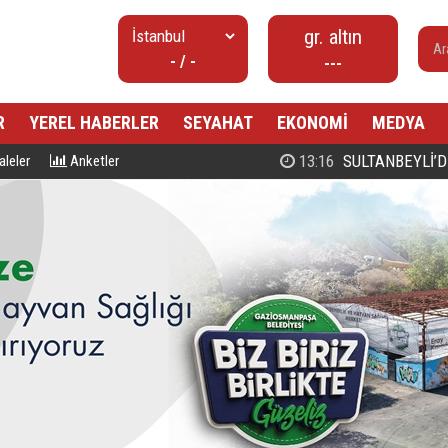
gr. altın
- / -
---
R
YEREL HABERLER
SEYAHAT
EKONOMİ
MEDYA
00:27
PROF. DR. MAHMUD ESAD COŞ
leler
Anketler