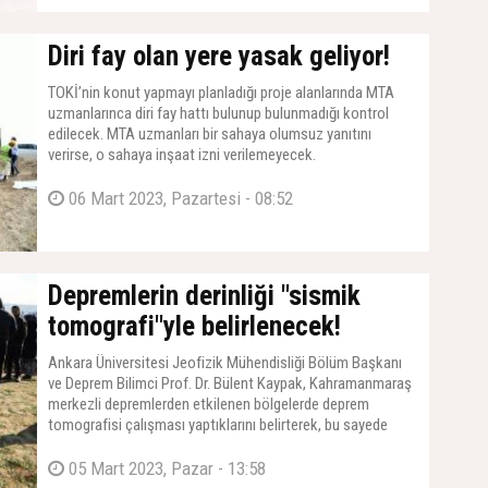
01 Ocak 2024, Pazartesi - 09:00
Diri fay olan yere yasak geliyor!
TOKİ’nin konut yapmayı planladığı proje alanlarında MTA
uzmanlarınca diri fay hattı bulunup bulunmadığı kontrol
edilecek. MTA uzmanları bir sahaya olumsuz yanıtını
verirse, o sahaya inşaat izni verilemeyecek.
06 Mart 2023, Pazartesi - 08:52
Depremlerin derinliği "sismik
tomografi"yle belirlenecek!
Ankara Üniversitesi Jeofizik Mühendisliği Bölüm Başkanı
ve Deprem Bilimci Prof. Dr. Bülent Kaypak, Kahramanmaraş
merkezli depremlerden etkilenen bölgelerde deprem
tomografisi çalışması yaptıklarını belirterek, bu sayede
depremlerin enlem, boylam ve derinlik olarak gerçek
konumlarının tam olarak hesaplanabileceğini belirtildi.
05 Mart 2023, Pazar - 13:58