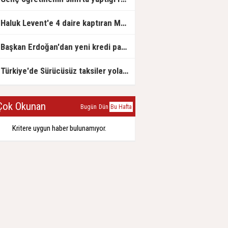
Haluk Levent'e 4 daire kaptıran Müteahhit soluğu savcılıkta aldı
Başkan Erdoğan'dan yeni kredi paketi müjdesi: 6 ay geri ödemesiz, 36 ay vadeli
Türkiye'de Sürücüsüz taksiler yola çıkmaya hazırlanıyor
ok Okunan
Bugün
Dün
Bu Hafta
Kritere uygun haber bulunamıyor.