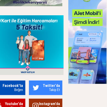
Facebook'ta
Twitter'da
Beğen
Takip Et
Youtube'da
Instagram'da