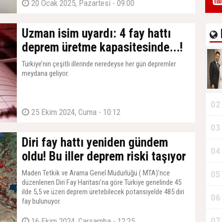
20 Ocak 2025, Pazartesi - 09:00
Uzman isim uyardı: 4 fay hattı
deprem üretme kapasitesinde...!
Türkiye’nin çeşitli illerinde neredeyse her gün depremler
meydana geliyor.
02
25 Ekim 2024, Cuma - 10:12
03
Diri fay hattı yeniden gündem
04
oldu! Bu iller deprem riski taşıyor
Maden Tetkik ve Arama Genel Müdürlüğü ( MTA)’nce
05
düzenlenen Diri Fay Haritası’na göre Türkiye genelinde 45
ilde 5,5 ve üzeri deprem üretebilecek potansiyelde 485 diri
06
fay bulunuyor.
07
16 Ekim 2024, Çarşamba - 12:25