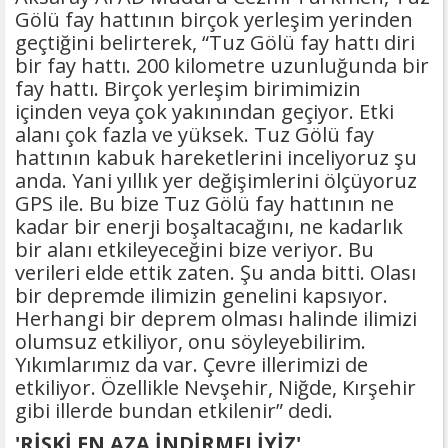
HİCRÎ 91. YILINDA ELAZIĞ'DA YÂD
Gölü fay hattının birçok yerleşim yerinden
EDİLECEK
geçtiğini belirterek, “Tuz Gölü fay hattı diri
bir fay hattı. 200 kilometre uzunluğunda bir
fay hattı. Birçok yerleşim birimimizin
içinden veya çok yakınından geçiyor. Etki
alanı çok fazla ve yüksek. Tuz Gölü fay
hattının kabuk hareketlerini inceliyoruz şu
anda. Yani yıllık yer değişimlerini ölçüyoruz
GPS ile. Bu bize Tuz Gölü fay hattının ne
kadar bir enerji boşaltacağını, ne kadarlık
bir alanı etkileyeceğini bize veriyor. Bu
verileri elde ettik zaten. Şu anda bitti. Olası
bir depremde ilimizin genelini kapsıyor.
Herhangi bir deprem olması halinde ilimizi
olumsuz etkiliyor, onu söyleyebilirim.
Yıkımlarımız da var. Çevre illerimizi de
etkiliyor. Özellikle Nevşehir, Niğde, Kırşehir
gibi illerde bundan etkilenir” dedi.
'RİSKİ EN AZA İNDİRMELİYİZ'