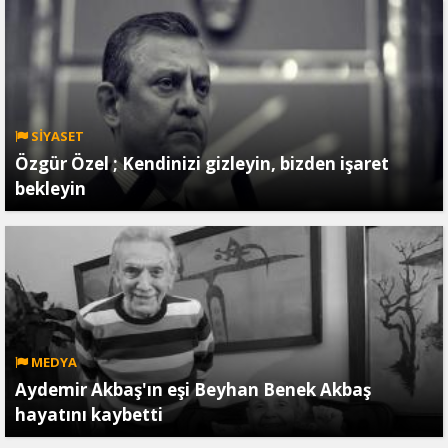
SİYASET
Özgür Özel ; Kendinizi gizleyin, bizden işaret
bekleyin
MEDYA
Aydemir Akbaş'ın eşi Beyhan Benek Akbaş
hayatını kaybetti