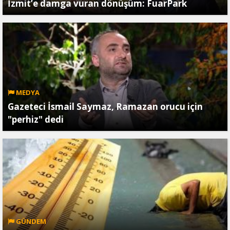
İzmit’e damga vuran dönüşüm: FuarPark
MEDYA
Gazeteci İsmail Saymaz, Ramazan orucu için
"perhiz" dedi
GÜNDEM