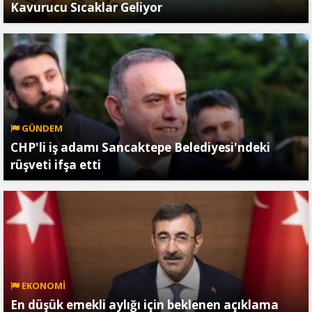
Kavurucu Sıcaklar Geliyor
GÜNDEM
CHP'li iş adamı Sancaktepe Belediyesi'ndeki
rüşveti ifşa etti
EKONOMİ
En düşük emekli aylığı için beklenen açıklama