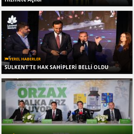
YEREL HABERLER
SULKENT’TE HAK SAHİPLERİ BELLİ OLDU