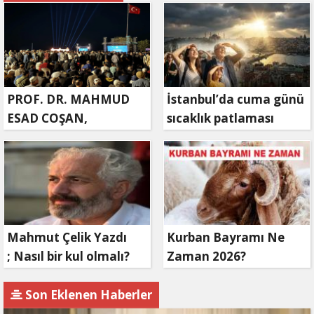
PROF. DR. MAHMUD
İstanbul’da cuma günü
ESAD COŞAN,
sıcaklık patlaması
DOĞUMUNUN HİCRÎ
yaşanacak
91. YILINDA ELAZIĞ'DA
YÂD EDİLECEK
Mahmut Çelik Yazdı
Kurban Bayramı Ne
; Nasıl bir kul olmalı?
Zaman 2026?
Son Eklenen Haberler