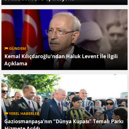
GÜNDEM
Kemal Kılıçdaroğlu'ndan Haluk Levent İle İlgili
Açıklama
YEREL HABERLER
Gaziosmanpaşa’nın “Dünya Kupası” Temalı Parkı
Hizmete Açıldı