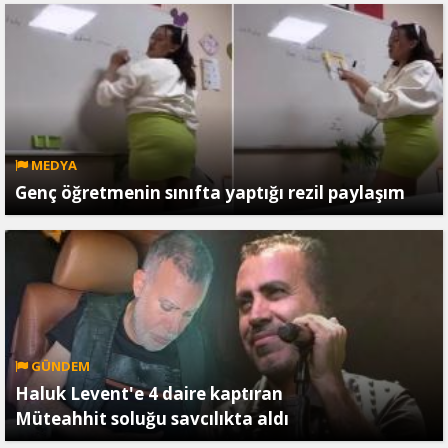
MEDYA
Genç öğretmenin sınıfta yaptığı rezil paylaşım
GÜNDEM
Haluk Levent'e 4 daire kaptıran
Müteahhit soluğu savcılıkta aldı