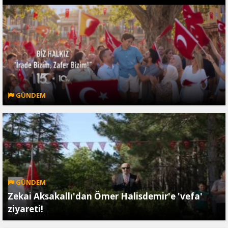
GÜNDEM
GÜNDEM
Zekai Aksakallı'dan Ömer Halisdemir'e 'vefa'
ziyareti!