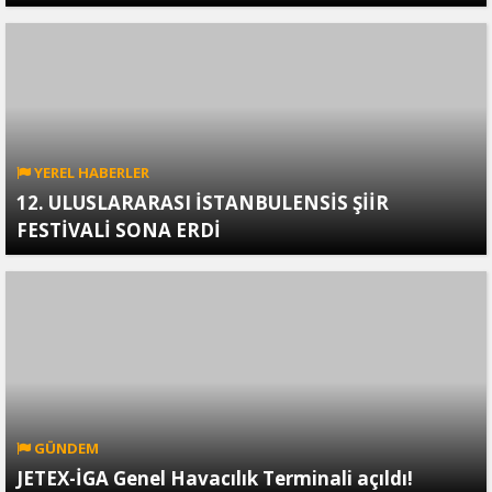
YEREL HABERLER
12. ULUSLARARASI İSTANBULENSİS ŞİİR
FESTİVALİ SONA ERDİ
GÜNDEM
JETEX-İGA Genel Havacılık Terminali açıldı!