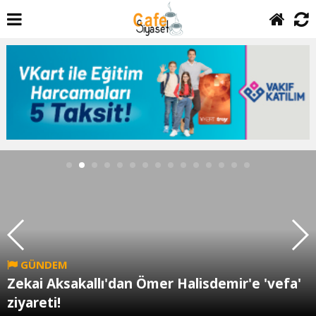
GÜNDEM
Zekai Aksakallı'dan Ömer Halisdemir'e 'vefa'
ziyareti!