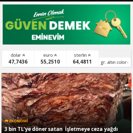
dolar
euro
sterlin
47,7436
55,2510
64,4811
gr. altın color-
bist color-
EKONOMİ
3 bin TL’ye döner satan İşletmeye ceza yağdı