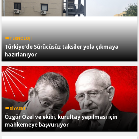
TEKNOLOJİ
Türkiye'de Sürücüsüz taksiler yola çıkmaya
hazırlanıyor
SİYASET
Özgür Özel ve ekibi, kurultay yapılması için
mahkemeye başvuruyor