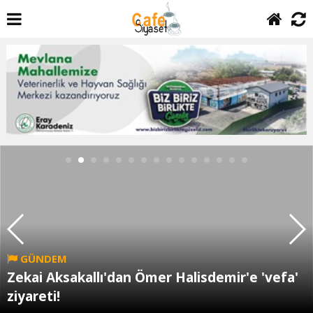
GÜNDEM
Zekai Aksakallı'dan Ömer Halisdemir'e 'vefa'
ziyareti!