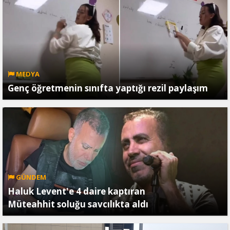
MEDYA
Genç öğretmenin sınıfta yaptığı rezil paylaşım
GÜNDEM
Haluk Levent'e 4 daire kaptıran
Müteahhit soluğu savcılıkta aldı