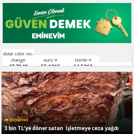
dolar color-no-
change
euro
sterlin
47,7149
55,1315
64,5213
gr. altın color-
bist color-
EKONOMİ
3 bin TL’ye döner satan İşletmeye ceza yağdı