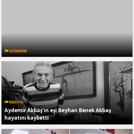
GÜNDEM
MEDYA
Aydemir Akbaş'ın eşi Beyhan Benek Akbaş
hayatını kaybetti