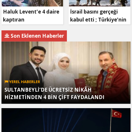
Haluk Levent'e 4 daire
İsrail basını gerçeği
kaptıran
kabul etti ; Türkiye'nin
Müteahhit soluğu
hamlesi Tel Aviv'i
savcılıkta aldı
endişelendirdi
Son Eklenen Haberler
YEREL HABERLER
SULTANBEYLİ’DE ÜCRETSİZ NİKÂH
HİZMETİNDEN 4 BİN ÇİFT FAYDALANDI