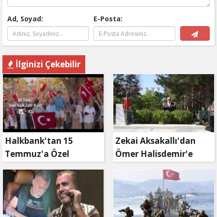
Ad, Soyad:
E-Posta:
İlginizi Çekebilir
Halkbank'tan 15
Zekai Aksakallı'dan
Temmuz'a Özel
Ömer Halisdemir'e
Reklam Filmi: "İrade
'vefa' ziyareti!
Bizim, Zafer Bizim"