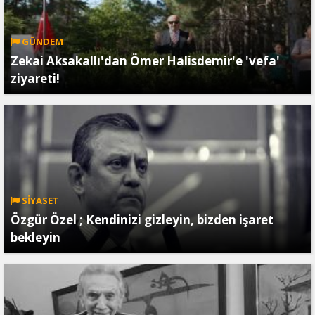
GÜNDEM
Zekai Aksakallı'dan Ömer Halisdemir'e 'vefa'
ziyareti!
SİYASET
Özgür Özel ; Kendinizi gizleyin, bizden işaret
bekleyin