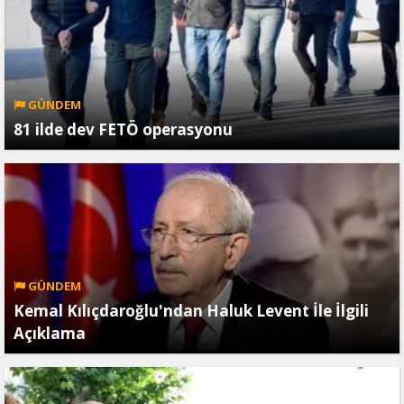
GÜNDEM
81 ilde dev FETÖ operasyonu
GÜNDEM
Kemal Kılıçdaroğlu'ndan Haluk Levent İle İlgili
Açıklama