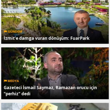
GÜNDEM
İzmit’e damga vuran dönüşüm: FuarPark
MEDYA
Gazeteci İsmail Saymaz, Ramazan orucu için
"perhiz" dedi