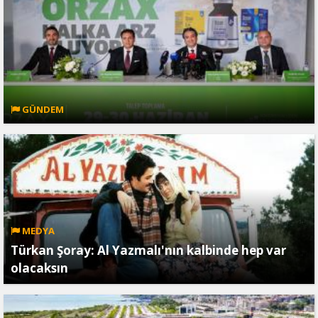
GÜNDEM
MEDYA
Türkan Şoray: Al Yazmalı'nın kalbinde hep var
olacaksın