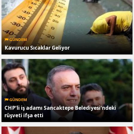
GÜNDEM
Kavurucu Sıcaklar Geliyor
GÜNDEM
CHP'li iş adamı Sancaktepe Belediyesi'ndeki
rüşveti ifşa etti