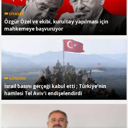
SİYASET
Özgür Özel ve ekibi, kurultay yapılması için
mahkemeye başvuruyor
GÜNDEM
İsrail basını gerçeği kabul etti ; Türkiye'nin
hamlesi Tel Aviv'i endişelendirdi