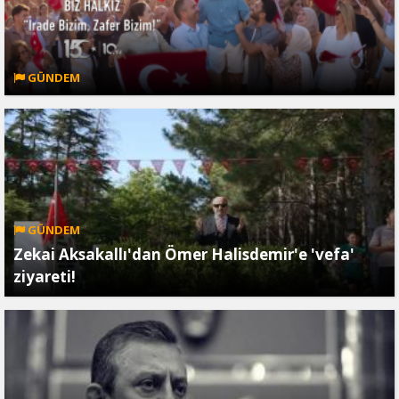
GÜNDEM
GÜNDEM
Zekai Aksakallı'dan Ömer Halisdemir'e 'vefa'
ziyareti!