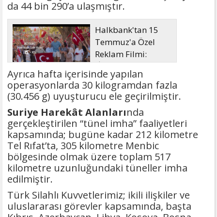
da 44 bin 290’a ulaşmıştır.
Halkbank'tan 15
Temmuz'a Özel
Reklam Filmi:
"İrade Bizim, Zafer
Ayrıca hafta içerisinde yapılan
Bizim"
operasyonlarda 30 kilogramdan fazla
(30.456 g) uyuşturucu ele geçirilmiştir.
Suriye Harekât Alanları
nda
gerçekleştirilen “tünel imha” faaliyetleri
kapsamında; bugüne kadar 212 kilometre
Tel Rıfat’ta, 305 kilometre Menbic
bölgesinde olmak üzere toplam 517
kilometre uzunluğundaki tüneller imha
edilmiştir.
Türk Silahlı Kuvvetlerimiz; ikili ilişkiler ve
uluslararası görevler kapsamında, başta