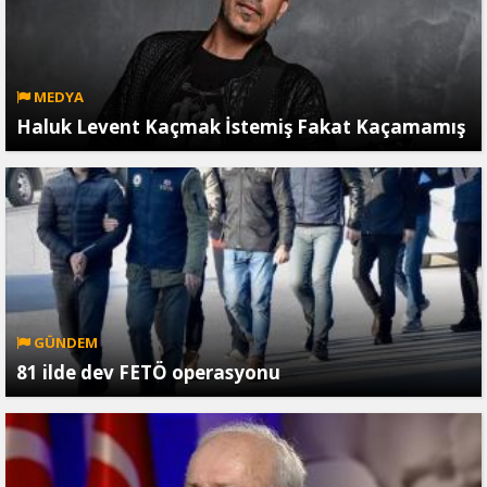
MEDYA
Haluk Levent Kaçmak İstemiş Fakat Kaçamamış
GÜNDEM
81 ilde dev FETÖ operasyonu