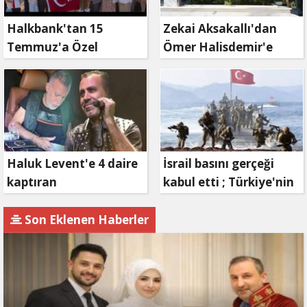
Halkbank'tan 15
Zekai Aksakallı'dan
Temmuz'a Özel
Ömer Halisdemir'e
Reklam Filmi: "İrade
'vefa' ziyareti!
Bizim, Zafer Bizim"
Haluk Levent'e 4 daire
İsrail basını gerçeği
kaptıran
kabul etti ; Türkiye'nin
Müteahhit soluğu
hamlesi Tel Aviv'i
savcılıkta aldı
endişelendirdi
Son Eklenen Haberler