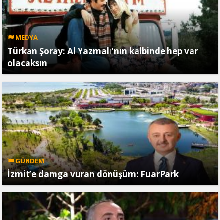
MEDYA
Türkan Şoray: Al Yazmalı'nın kalbinde hep var
olacaksın
GÜNDEM
İzmit’e damga vuran dönüşüm: FuarPark