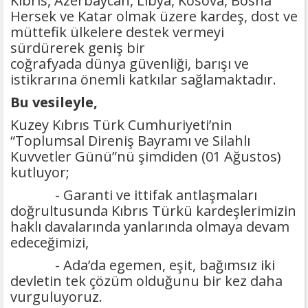
Kıbrıs, Azerbaycan, Libya, Kosova, Bosna
Hersek ve Katar olmak üzere kardeş, dost ve
müttefik ülkelere destek vermeyi
sürdürerek geniş bir
coğrafyada dünya güvenliği, barışı ve
istikrarına önemli katkılar sağlamaktadır.
Bu vesileyle,
Kuzey Kıbrıs Türk Cumhuriyeti’nin
“Toplumsal Direniş Bayramı ve Silahlı
Kuvvetler Günü”nü şimdiden (01 Ağustos)
kutluyor;
- Garanti ve ittifak antlaşmaları
doğrultusunda Kıbrıs Türkü kardeşlerimizin
haklı davalarında yanlarında olmaya devam
edeceğimizi,
- Ada’da egemen, eşit, bağımsız iki
devletin tek çözüm olduğunu bir kez daha
vurguluyoruz.