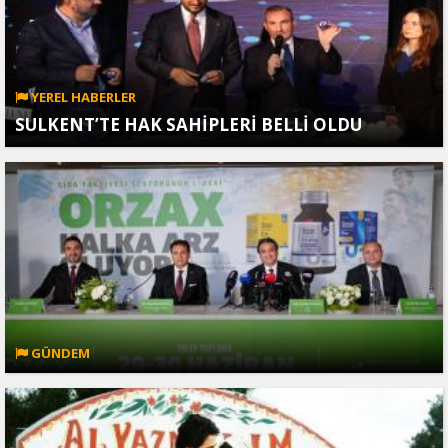
YEREL HABERLER
SULKENT’TE HAK SAHİPLERİ BELLİ OLDU
GÜNDEM