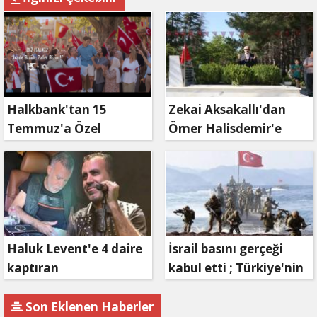
Halkbank'tan 15
Zekai Aksakallı'dan
Temmuz'a Özel
Ömer Halisdemir'e
Reklam Filmi: "İrade
'vefa' ziyareti!
Bizim, Zafer Bizim"
Haluk Levent'e 4 daire
İsrail basını gerçeği
kaptıran
kabul etti ; Türkiye'nin
Müteahhit soluğu
hamlesi Tel Aviv'i
savcılıkta aldı
endişelendirdi
Son Eklenen Haberler