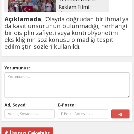
Reklam Filmi:
"İrade Bizim, Zafer
Açıklamada
, 'Olayda doğrudan bir ihmal ya
Bizim"
da kasıt unsurunun bulunmadığı, herhangi
bir disiplin zafiyeti veya kontrol/yönetim
eksikliğinin söz konusu olmadığı tespit
edilmiştir' sözleri kullanıldı.
Yorumunuz:
Ad, Soyad:
E-Posta:
İlginizi Çekebilir