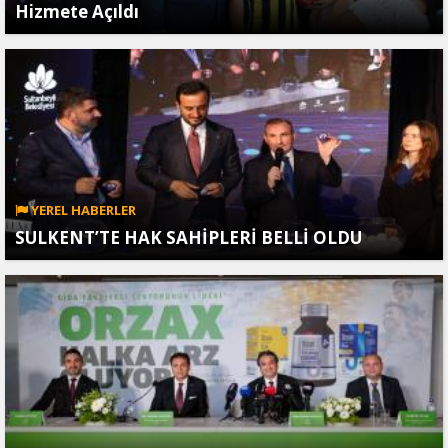
Hizmete Açıldı
YEREL HABERLER
SULKENT’TE HAK SAHİPLERİ BELLİ OLDU