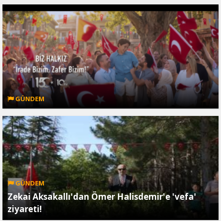
GÜNDEM
GÜNDEM
Zekai Aksakallı'dan Ömer Halisdemir'e 'vefa'
ziyareti!