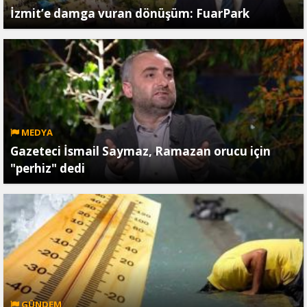
İzmit’e damga vuran dönüşüm: FuarPark
MEDYA
Gazeteci İsmail Saymaz, Ramazan orucu için
"perhiz" dedi
GÜNDEM