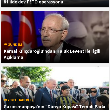
81 ilde dev FETÖ operasyonu
GÜNDEM
Kemal Kılıçdaroğlu'ndan Haluk Levent İle İlgili
Açıklama
YEREL HABERLER
Gaziosmanpaşa’nın “Dünya Kupası” Temalı Parkı