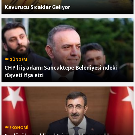
Kavurucu Sıcaklar Geliyor
GÜNDEM
CHP'li iş adamı Sancaktepe Belediyesi'ndeki
rüşveti ifşa etti
EKONOMİ