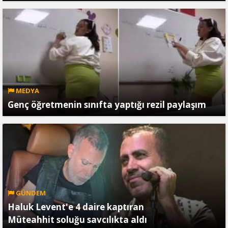
MEDYA
Genç öğretmenin sınıfta yaptığı rezil paylaşım
GÜNDEM
Haluk Levent'e 4 daire kaptıran
Müteahhit soluğu savcılıkta aldı