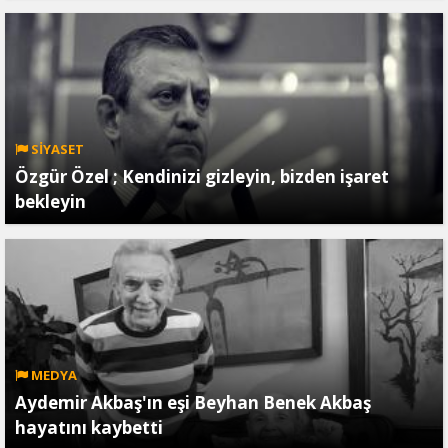
SİYASET
Özgür Özel ; Kendinizi gizleyin, bizden işaret
bekleyin
MEDYA
Aydemir Akbaş'ın eşi Beyhan Benek Akbaş
hayatını kaybetti