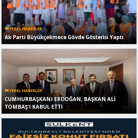
YEREL HABERLER
Ak Parti Büyükçekmece Gövde Gösterisi Yaptı
YEREL HABERLER
CUMHURBAŞKANI ERDOĞAN, BAŞKAN ALİ
TOMBAŞ’I KABUL ETTİ