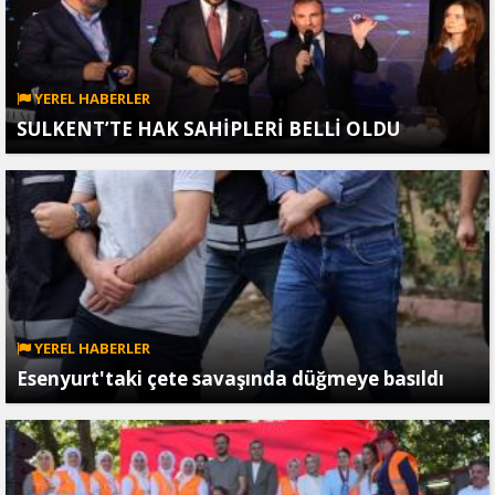
YEREL HABERLER
SULKENT’TE HAK SAHİPLERİ BELLİ OLDU
YEREL HABERLER
Esenyurt'taki çete savaşında düğmeye basıldı