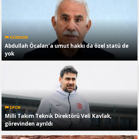
GÜNDEM
Abdullah Öcalan'a umut hakkı da özel statü de
yok
SPOR
Milli Takım Teknik Direktörü Veli Kavlak,
görevinden ayrıldı