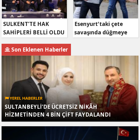
SULKENT’TE HAK
Esenyurt'taki çete
SAHİPLERİ BELLİ OLDU
savaşında düğmeye
basıldı
Son Eklenen Haberler
YEREL HABERLER
SULTANBEYLİ’DE ÜCRETSİZ NİKÂH
HİZMETİNDEN 4 BİN ÇİFT FAYDALANDI