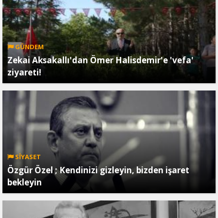
GÜNDEM
Zekai Aksakallı'dan Ömer Halisdemir'e 'vefa'
ziyareti!
SİYASET
Özgür Özel ; Kendinizi gizleyin, bizden işaret
bekleyin