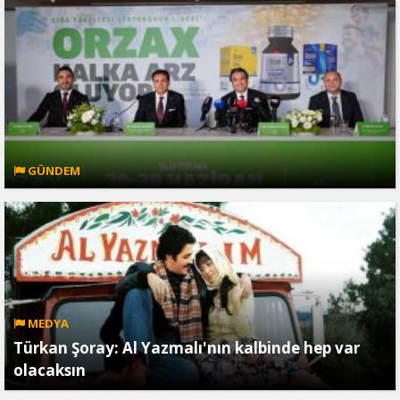
GÜNDEM
MEDYA
Türkan Şoray: Al Yazmalı'nın kalbinde hep var
olacaksın