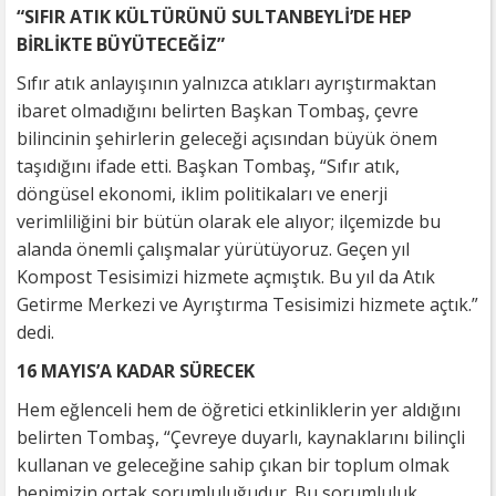
“SIFIR ATIK KÜLTÜRÜNÜ SULTANBEYLİ’DE HEP
BİRLİKTE BÜYÜTECEĞİZ”
Sıfır atık anlayışının yalnızca atıkları ayrıştırmaktan
ibaret olmadığını belirten Başkan Tombaş, çevre
bilincinin şehirlerin geleceği açısından büyük önem
taşıdığını ifade etti. Başkan Tombaş, “Sıfır atık,
döngüsel ekonomi, iklim politikaları ve enerji
verimliliğini bir bütün olarak ele alıyor; ilçemizde bu
alanda önemli çalışmalar yürütüyoruz. Geçen yıl
Kompost Tesisimizi hizmete açmıştık. Bu yıl da Atık
Getirme Merkezi ve Ayrıştırma Tesisimizi hizmete açtık.”
dedi.
16 MAYIS’A KADAR SÜRECEK
Hem eğlenceli hem de öğretici etkinliklerin yer aldığını
belirten Tombaş, “Çevreye duyarlı, kaynaklarını bilinçli
kullanan ve geleceğine sahip çıkan bir toplum olmak
hepimizin ortak sorumluluğudur. Bu sorumluluk