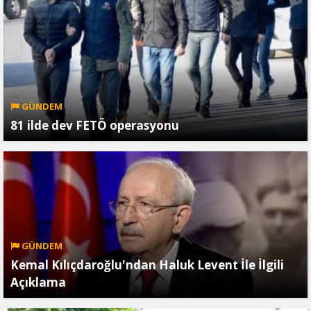
GÜNDEM
81 ilde dev FETÖ operasyonu
GÜNDEM
Kemal Kılıçdaroğlu'ndan Haluk Levent İle İlgili
Açıklama