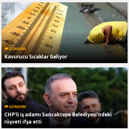
GÜNDEM
Kavurucu Sıcaklar Geliyor
GÜNDEM
CHP'li iş adamı Sancaktepe Belediyesi'ndeki
rüşveti ifşa etti