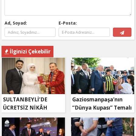
Ad, Soyad:
E-Posta:
İlginizi Çekebilir
SULTANBEYLİ’DE
Gaziosmanpaşa’nın
ÜCRETSİZ NİKÂH
“Dünya Kupası” Temalı
HİZMETİNDEN 4 BİN
Parkı Hizmete Açıldı
ÇİFT FAYDALANDI