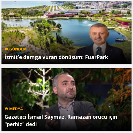
GÜNDEM
İzmit’e damga vuran dönüşüm: FuarPark
MEDYA
Gazeteci İsmail Saymaz, Ramazan orucu için
"perhiz" dedi