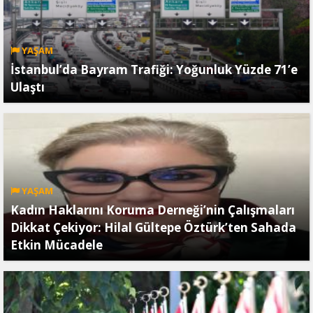
YAŞAM
İstanbul’da Bayram Trafiği: Yoğunluk Yüzde 71’e
Ulaştı
YAŞAM
Kadın Haklarını Koruma Derneği’nin Çalışmaları
Dikkat Çekiyor: Hilal Gültepe Öztürk’ten Sahada
Etkin Mücadele