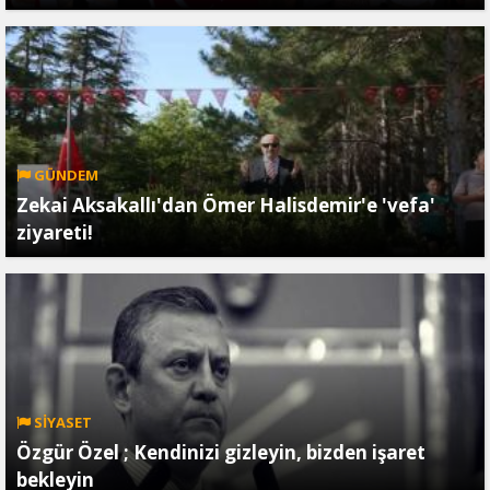
GÜNDEM
Zekai Aksakallı'dan Ömer Halisdemir'e 'vefa'
ziyareti!
SİYASET
Özgür Özel ; Kendinizi gizleyin, bizden işaret
bekleyin