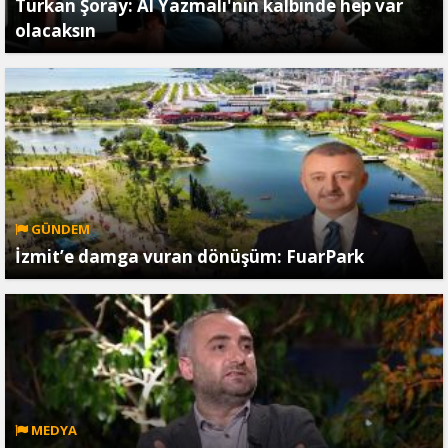
Türkan Şoray: Al Yazmalı'nın kalbinde hep var
olacaksın
GÜNDEM
İzmit’e damga vuran dönüşüm: FuarPark
MEDYA