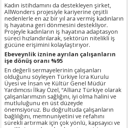
DOĞUMUNUN
Kadın istihdamını da destekleyen şirket,
HİCRÎ 91. YILINDA ELAZIĞ'DA YÂD
AllWonders projesiyle kariyerine çeşitli
EDİLECEK
nedenlerle en az bir yıl ara vermiş kadınların
iş hayatına geri dönmesini destekliyor.
Projeyle kadınların iş hayatına adaptasyon
süreci hızlandırılarak, sektörün nitelikli iş
gücüne erişimini kolaylaştırıyor.
Ebeveynlik iznine ayrılan çalışanların
işe dönüş oranı %95
En değerli sermayelerinin çalışanları
olduğunu söyleyen Türkiye İcra Kurulu
Üyesi ve İnsan ve Kültür Genel Müdür
Yardımcısı İlkay Özel, “Allianz Türkiye olarak
çalışanlarımızın sağlığını, iyi olma halini ve
mutluluğunu en üst düzeyde
önemsiyoruz. Bu doğrultuda çalışanların
bağlılığını, memnuniyetini ve refahını
sürekli artırmak için çok yönlü, kapsayıcı ve