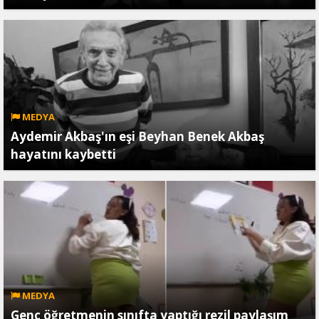
MEDYA
Aydemir Akbaş'ın eşi Beyhan Benek Akbaş
hayatını kaybetti
MEDYA
Genç öğretmenin sınıfta yaptığı rezil paylaşım