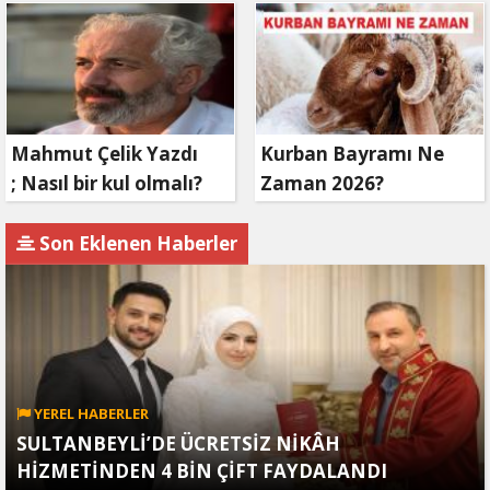
91. YILINDA ELAZIĞ'DA
YÂD EDİLECEK
Mahmut Çelik Yazdı
Kurban Bayramı Ne
; Nasıl bir kul olmalı?
Zaman 2026?
Son Eklenen Haberler
YEREL HABERLER
SULTANBEYLİ’DE ÜCRETSİZ NİKÂH
HİZMETİNDEN 4 BİN ÇİFT FAYDALANDI