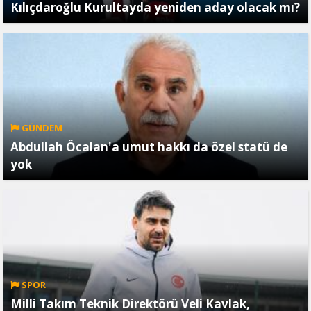
Kılıçdaroğlu Kurultayda yeniden aday olacak mı?
GÜNDEM
Abdullah Öcalan'a umut hakkı da özel statü de
yok
SPOR
Milli Takım Teknik Direktörü Veli Kavlak,