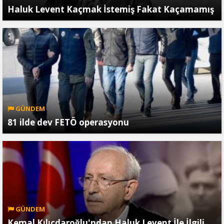
Haluk Levent Kaçmak İstemiş Fakat Kaçamamış
GÜNDEM
81 ilde dev FETÖ operasyonu
GÜNDEM
Kemal Kılıçdaroğlu'ndan Haluk Levent İle İlgili