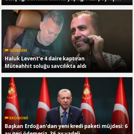
GÜNDEM
Haluk Levent'e 4 daire kaptıran
Müteahhit soluğu savcılıkta aldı
EKONOMİ
Başkan Erdoğan'dan yeni kredi paketi müjdesi: 6
ay geri ödemesiz, 36 ay vadeli