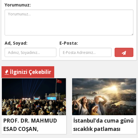
Yorumunuz:
Ad, Soyad:
E-Posta:
İlginizi Çekebilir
PROF. DR. MAHMUD
İstanbul’da cuma günü
ESAD COŞAN,
sıcaklık patlaması
DOĞUMUNUN HİCRÎ
yaşanacak