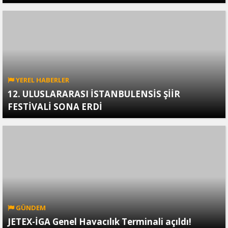
YEREL HABERLER
12. ULUSLARARASI İSTANBULENSİS ŞİİR
FESTİVALİ SONA ERDİ
GÜNDEM
JETEX-İGA Genel Havacılık Terminali açıldı!