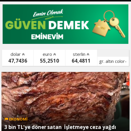
dolar
euro
sterlin
47,7436
55,2510
64,4811
gr. altın color-
bist color-
EKONOMİ
3 bin TL’ye döner satan İşletmeye ceza yağdı