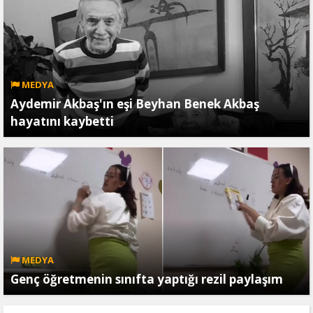
MEDYA
Aydemir Akbaş'ın eşi Beyhan Benek Akbaş
hayatını kaybetti
MEDYA
Genç öğretmenin sınıfta yaptığı rezil paylaşım