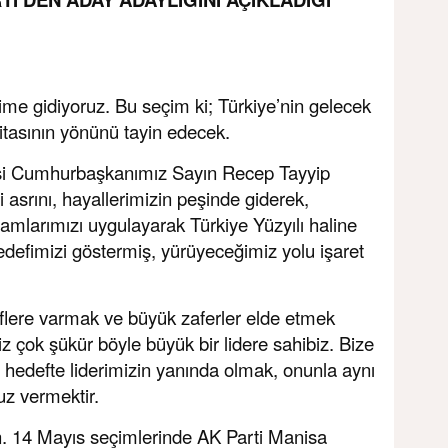
ime gidiyoruz. Bu seçim ki; Türkiye’nin gelecek
aritasının yönünü tayin edecek.
isi Cumhurbaşkanımız Sayın Recep Tayyip
asrını, hayallerimizin peşinde giderek,
mlarımızı uygulayarak Türkiye Yüzyılı haline
hedefimizi göstermiş, yürüyeceğimiz yolu işaret
flere varmak ve büyük zaferler elde etmek
iz çok şükür böyle büyük bir lidere sahibiz. Bize
 hedefte liderimizin yanında olmak, onunla aynı
z vermektir.
n. 14 Mayıs seçimlerinde AK Parti Manisa