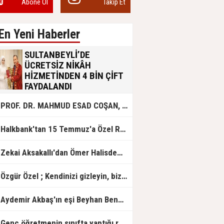
Abone Ol
Takip Et
En Yeni Haberler
SULTANBEYLİ’DE
ÜCRETSİZ NİKÂH
HİZMETİNDEN 4 BİN ÇİFT
FAYDALANDI
Sultanbeyli Belediyesi evlilik yolunda
PROF. DR. MAHMUD ESAD COŞAN, DOĞUMUNUN HİCRÎ 91. YILINDA ELAZIĞ'DA YÂD EDİLECEK
olan gençlere destek amacıyla
başlattığı ücretsiz nikâh hizmetini
sürdürüyor. Bu uygulamayı geçen yıl
Halkbank'tan 15 Temmuz'a Özel Reklam Filmi: "İrade Bizim, Zafer Bizim"
başlattıklarını belirten Sultanbeyli
Belediye Başkanı Ali Tombaş,
“Şimdiye kadar 4 bin çiftimize
Zekai Aksakallı'dan Ömer Halisdemir'e 'vefa' ziyareti!
ücretsiz hizmet vermenin
mutluluğunu yaşıyoruz” dedi.
Özgür Özel ; Kendinizi gizleyin, bizden işaret bekleyin
Aydemir Akbaş'ın eşi Beyhan Benek Akbaş hayatını kaybetti
Genç öğretmenin sınıfta yaptığı rezil paylaşım