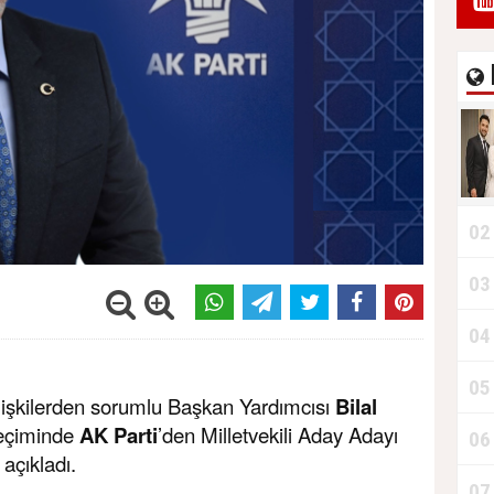
02
03
04
05
lişkilerden sorumlu Başkan Yardımcısı
Bilal
eçiminde
AK Parti
’den Milletvekili Aday Adayı
06
 açıkladı.
07