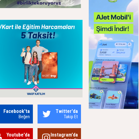
Facebook'ta
Twitter'da
Beğen
Takip Et
Youtube'da
Instagram'da