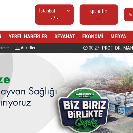
gr. altın
- / -
---
R
YEREL HABERLER
SEYAHAT
EKONOMİ
MEDYA
00:27
PROF. DR. MAHMUD ESAD COŞ
leler
Anketler