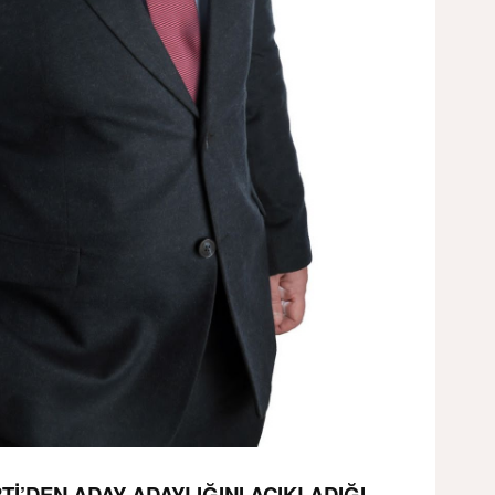
RTİ’DEN ADAY ADAYLIĞINI AÇIKLADIĞI