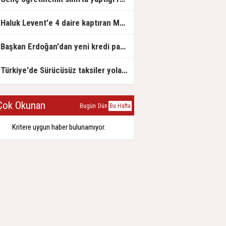
Haluk Levent'e 4 daire kaptıran Müteahhit soluğu savcılıkta aldı
Başkan Erdoğan'dan yeni kredi paketi müjdesi: 6 ay geri ödemesiz, 36 ay vadeli
Türkiye'de Sürücüsüz taksiler yola çıkmaya hazırlanıyor
ok Okunan
Bugün
Dün
Bu Hafta
Kritere uygun haber bulunamıyor.