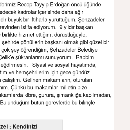
 liderimiz Recep Tayyip Erdoğan öncülüğünde
 edecek kadrolar içerisinde daha ağır
ldır büyük bir iftiharla yürüttüğüm, Şehzadeler
evinden istifa ediyorum. 9 yıldır başkan
birlikte hizmet ettiğim, dürüstlüğüyle,
bu şehirde gönüllerin başkanı olmak gibi güzel bir
n çok şey öğrendiğim, Şehzadeler Belediye
elik’e şükranlarımı sunuyorum. Rabbim
e eğdirmesin. Siyasi ve sosyal hayatımda,
tim ve hemşehrilerim için gece gündüz
çalıştım. Gelinen makamların, oturulan
nsanım. Çünkü bu makamlar milletin bize
kamlarda kibre, gurura, şımarıklığa kapılmadan,
. Bulunduğum bütün görevlerde bu bilinçle
el ; Kendinizi