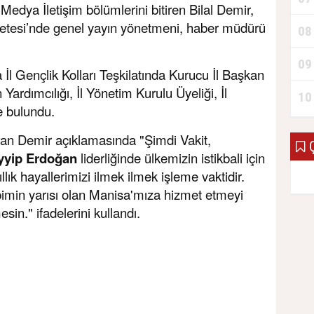
Medya İletişim bölümlerini bitiren Bilal Demir,
etesi’nde genel yayın yönetmeni, haber müdürü
08
09
 İl Gençlik Kolları Teşkilatında Kurucu İl Başkan
Yardımcılığı, İl Yönetim Kurulu Üyeliği, İl
10
e bulundu.
uran Demir açıklamasında "Şimdi Vakit,
Ç
yyip Erdoğan
liderliğinde ülkemizin istikbali için
llık hayallerimizi ilmek ilmek işleme vaktidir.
bimin yarısı olan Manisa'mıza hizmet etmeyi
sin." ifadelerini kullandı.