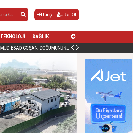
Giriş
Üye Ol
TEKNOLOJİ
SAĞLIK
AN, DOĞUMUNUN HİCRÎ 91. YILINDA ELAZIĞ'DA YÂD EDİLECEK