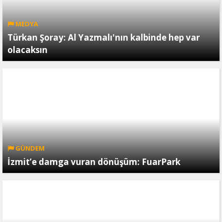
MEDYA
Türkan Şoray: Al Yazmalı'nın kalbinde hep var
olacaksın
GÜNDEM
İzmit’e damga vuran dönüşüm: FuarPark