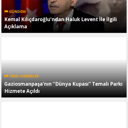
GÜNDEM
Kemal Kılıçdaroğlu'ndan Haluk Levent İle İlgili
Açıklama
YEREL HABERLER
Gaziosmanpaşa’nın “Dünya Kupası” Temalı Parkı
Hizmete Açıldı