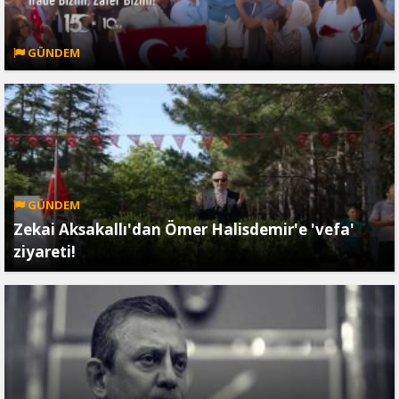
GÜNDEM
GÜNDEM
Zekai Aksakallı'dan Ömer Halisdemir'e 'vefa'
ziyareti!