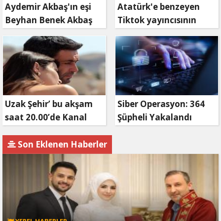
Aydemir Akbaş'ın eşi
Atatürk'e benzeyen
Beyhan Benek Akbaş
Tiktok yayıncısının
hayatını kaybetti
Keriz avı
Uzak Şehir’ bu akşam
Siber Operasyon: 364
saat 20.00’de Kanal
Şüpheli Yakalandı
D’de!
Son Eklenen Haberler
YEREL HABERLER