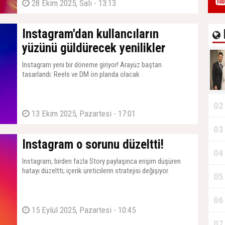
28 Ekim 2025, Salı - 13:13
Instagram'dan kullancıların
yüzünü güldürecek yenilikler
Instagram yeni bir döneme giriyor! Arayüz baştan
tasarlandı: Reels ve DM ön planda olacak
02
13 Ekim 2025, Pazartesi - 17:01
03
Instagram o sorunu düzeltti!
04
Instagram, birden fazla Story paylaşınca erişim düşüren
hatayı düzeltti; içerik üreticilerin stratejisi değişiyor.
05
06
15 Eylül 2025, Pazartesi - 10:45
07