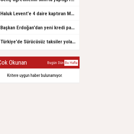
Haluk Levent'e 4 daire kaptıran Müteahhit soluğu savcılıkta aldı
Başkan Erdoğan'dan yeni kredi paketi müjdesi: 6 ay geri ödemesiz, 36 ay vadeli
Türkiye'de Sürücüsüz taksiler yola çıkmaya hazırlanıyor
ok Okunan
Bugün
Dün
Bu Hafta
Kritere uygun haber bulunamıyor.