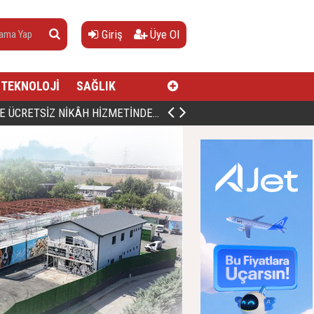
Giriş
Üye Ol
TEKNOLOJİ
SAĞLIK
AN, DOĞUMUNUN HİCRÎ 91. YILINDA ELAZIĞ'DA YÂD EDİLECEK