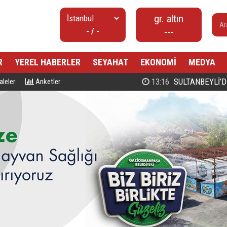
gr. altın
- / -
---
R
YEREL HABERLER
SEYAHAT
EKONOMİ
MEDYA
00:27
PROF. DR. MAHMUD ESAD COŞ
leler
Anketler