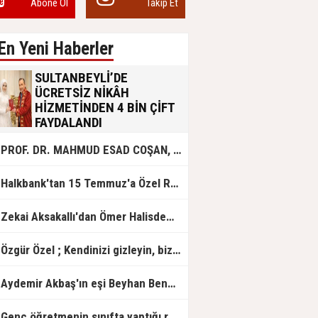
Abone Ol
Takip Et
En Yeni Haberler
SULTANBEYLİ’DE
ÜCRETSİZ NİKÂH
HİZMETİNDEN 4 BİN ÇİFT
FAYDALANDI
Sultanbeyli Belediyesi evlilik yolunda
PROF. DR. MAHMUD ESAD COŞAN, DOĞUMUNUN HİCRÎ 91. YILINDA ELAZIĞ'DA YÂD EDİLECEK
olan gençlere destek amacıyla
başlattığı ücretsiz nikâh hizmetini
sürdürüyor. Bu uygulamayı geçen yıl
Halkbank'tan 15 Temmuz'a Özel Reklam Filmi: "İrade Bizim, Zafer Bizim"
başlattıklarını belirten Sultanbeyli
Belediye Başkanı Ali Tombaş,
“Şimdiye kadar 4 bin çiftimize
Zekai Aksakallı'dan Ömer Halisdemir'e 'vefa' ziyareti!
ücretsiz hizmet vermenin
mutluluğunu yaşıyoruz” dedi.
Özgür Özel ; Kendinizi gizleyin, bizden işaret bekleyin
Aydemir Akbaş'ın eşi Beyhan Benek Akbaş hayatını kaybetti
Genç öğretmenin sınıfta yaptığı rezil paylaşım