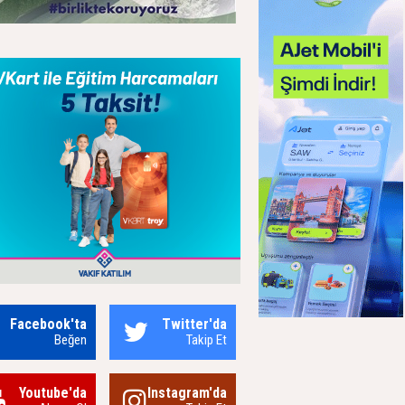
Facebook'ta
Twitter'da
Beğen
Takip Et
Youtube'da
Instagram'da