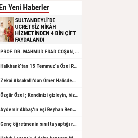
En Yeni Haberler
SULTANBEYLİ’DE
ÜCRETSİZ NİKÂH
HİZMETİNDEN 4 BİN ÇİFT
FAYDALANDI
Sultanbeyli Belediyesi evlilik yolunda
PROF. DR. MAHMUD ESAD COŞAN, DOĞUMUNUN HİCRÎ 91. YILINDA ELAZIĞ'DA YÂD EDİLECEK
olan gençlere destek amacıyla
başlattığı ücretsiz nikâh hizmetini
sürdürüyor. Bu uygulamayı geçen yıl
Halkbank'tan 15 Temmuz'a Özel Reklam Filmi: "İrade Bizim, Zafer Bizim"
başlattıklarını belirten Sultanbeyli
Belediye Başkanı Ali Tombaş,
“Şimdiye kadar 4 bin çiftimize
Zekai Aksakallı'dan Ömer Halisdemir'e 'vefa' ziyareti!
ücretsiz hizmet vermenin
mutluluğunu yaşıyoruz” dedi.
Özgür Özel ; Kendinizi gizleyin, bizden işaret bekleyin
Aydemir Akbaş'ın eşi Beyhan Benek Akbaş hayatını kaybetti
Genç öğretmenin sınıfta yaptığı rezil paylaşım