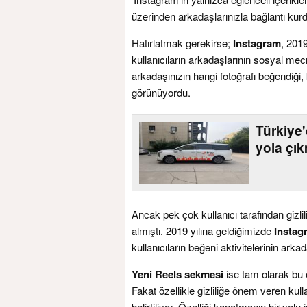
üzerinden arkadaşlarınızla bağlantı kurd
Hatırlatmak gerekirse;
Instagram
, 2019
kullanıcıların arkadaşlarının sosyal mec
arkadaşınızın hangi fotoğrafı beğendiği,
görünüyordu.
Türkiye
yola çı
Ancak pek çok kullanıcı tarafından gizlil
almıştı. 2019 yılına geldiğimizde
Instag
kullanıcıların beğeni aktivitelerinin arka
Yeni Reels sekmesi
ise tam olarak bu 
Fakat özellikle gizliliğe önem veren kull
belirtiliyor. Özelliği kapatmanın bir yol