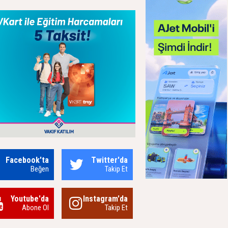
Facebook'ta
Twitter'da
Beğen
Takip Et
Youtube'da
Instagram'da
Abone Ol
Takip Et