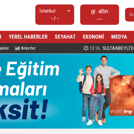
gr. altın
- / -
---
R
YEREL HABERLER
SEYAHAT
EKONOMİ
MEDYA
00:27
PROF. DR. MAHMUD ESAD COŞ
leler
Anketler