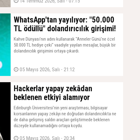
araçlarını Türkiye'ye getirmeye hazırlanan yerli girişim, dünya
14 Temmuz 2026, Salı - 07:15
metropolü Londra'da da otonom taksi işletmeciliği yapmak
için resmi başvurularını tamamlayarak küresel bir devrime
imza atıyor.
WhatsApp'tan yayılıyor: "50.000
TL ödüllü" dolandırıcılık girişimi!
Kahve Dünyası’nın adını kullanarak "Anneler Günü'ne özel
50.000 TL hediye çeki" vaadiyle yayılan mesajlar, büyük bir
dolandırıcılık girişimini ortaya çıkardı.
05 Mayıs 2026, Salı - 21:12
Hackerlar yapay zekâdan
beklenen etkiyi alamıyor
Edinburgh Üniversitesi’nin yeni araştırması, bilgisayar
korsanlarının yapay zekâyı ne doğrudan dolandırıcılıkta ne
de daha gelişmiş saldırı araçları geliştirmede beklenen
düzeyde kullanamadığını ortaya koydu.
05 Mayıs 2026, Salı - 20:34