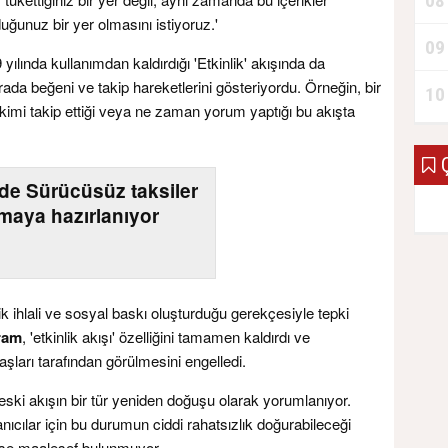
08
uğunuz bir yer olmasını istiyoruz.'
09
 yılında kullanımdan kaldırdığı 'Etkinlik' akışında da
rada beğeni ve takip hareketlerini gösteriyordu. Örneğin, bir
10
 kimi takip ettiği veya ne zaman yorum yaptığı bu akışta
Ç
'de Sürücüsüz taksiler
kmaya hazırlanıyor
ik ihlali ve sosyal baskı oluşturduğu gerekçesiyle tepki
ram
, 'etkinlik akışı' özelliğini tamamen kaldırdı ve
daşları tarafından görülmesini engelledi.
eski akışın bir tür yeniden doğuşu olarak yorumlanıyor.
anıcılar için bu durumun ciddi rahatsızlık doğurabileceği
u ise maalesef bulunmuyor.