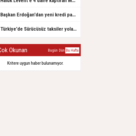
Haluk Levent'e 4 daire kaptıran Müteahhit soluğu savcılıkta aldı
Başkan Erdoğan'dan yeni kredi paketi müjdesi: 6 ay geri ödemesiz, 36 ay vadeli
Türkiye'de Sürücüsüz taksiler yola çıkmaya hazırlanıyor
ok Okunan
Bugün
Dün
Bu Hafta
Kritere uygun haber bulunamıyor.