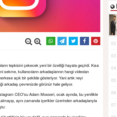
02
03
cıların tepkisini çekecek yeni bir özelliği hayata geçirdi. Kısa
04
yeni sekme, kullanıcıların arkadaşlarının hangi videoları
erkese açık bir şekilde gösteriyor. Yani artık neyi
05
diği arkadaş çevrenizde görünür hale geliyor.
06
stagram CEO'su Adam Mosseri, ocak ayında, bu yenilikle
 kalmayıp, aynı zamanda içerikler üzerinden arkadaşlarıyla
07
ştu:
 tükettiğiniz bir yer değil, aynı zamanda bu içerikler