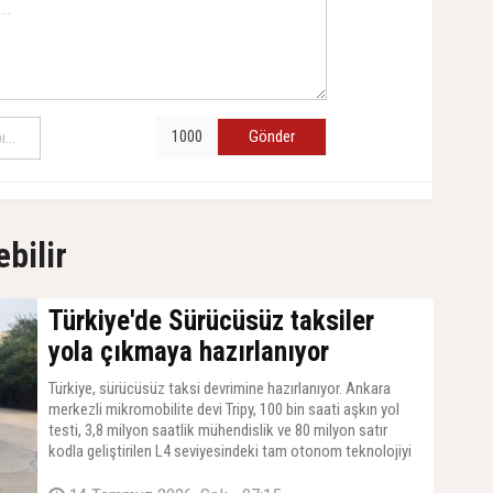
Gönder
ebilir
Türkiye'de Sürücüsüz taksiler
yola çıkmaya hazırlanıyor
Türkiye, sürücüsüz taksi devrimine hazırlanıyor. Ankara
merkezli mikromobilite devi Tripy, 100 bin saati aşkın yol
testi, 3,8 milyon saatlik mühendislik ve 80 milyon satır
kodla geliştirilen L4 seviyesindeki tam otonom teknolojiyi
ülkeye taşıyor. Çin'de testleri tamamlanan elektrikli MIFA 7