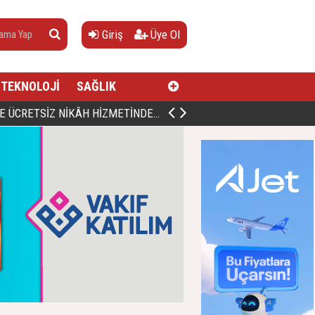
Giriş
Üye Ol
TEKNOLOJİ
SAĞLIK
AN, DOĞUMUNUN HİCRÎ 91. YILINDA ELAZIĞ'DA YÂD EDİLECEK