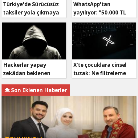
Türkiye'de Sürücüsüz
WhatsApp'tan
taksiler yola çıkmaya
yayılıyor: "50.000 TL
hazırlanıyor
ödüllü" dolandırıcılık
girişimi!
Hackerlar yapay
X’te çocuklara cinsel
zekâdan beklenen
tuzak: Ne filtreleme
etkiyi alamıyor
var ne de yaş
kısıtlaması!
Son Eklenen Haberler
YEREL HABERLER