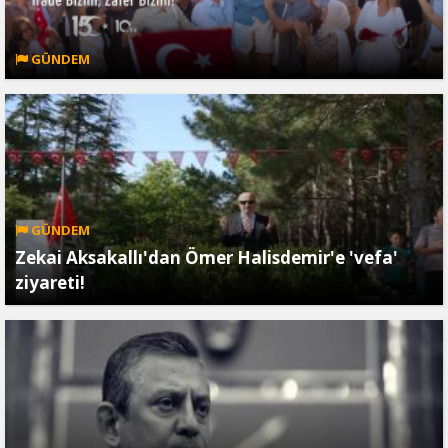
GÜNDEM
GÜNDEM
Zekai Aksakallı'dan Ömer Halisdemir'e 'vefa'
ziyareti!