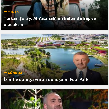
MEDYA
Türkan Şoray: Al Yazmalı'nın kalbinde hep var
olacaksın
GÜNDEM
İzmit’e damga vuran dönüşüm: FuarPark