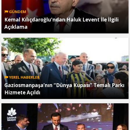
GÜNDEM
Kemal Kılıçdaroğlu'ndan Haluk Levent İle İlgili
Açıklama
YEREL HABERLER
Gaziosmanpaşa’nın “Dünya Kupası” Temalı Parkı
Hizmete Açıldı