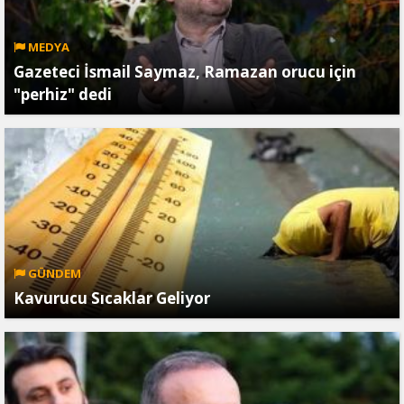
MEDYA
Gazeteci İsmail Saymaz, Ramazan orucu için
"perhiz" dedi
GÜNDEM
Kavurucu Sıcaklar Geliyor