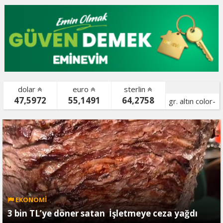
dolar
euro
sterlin
47,5972
55,1491
64,2758
gr. altın color-
bist color-
EKONOMİ
3 bin TL’ye döner satan İşletmeye ceza yağdı