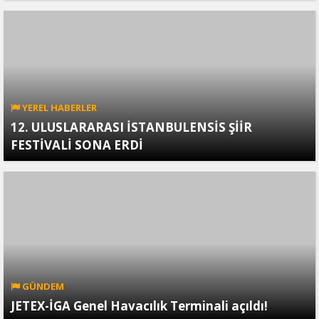
YEREL HABERLER
12. ULUSLARARASI İSTANBULENSİS ŞİİR
FESTİVALİ SONA ERDİ
GÜNDEM
JETEX-İGA Genel Havacılık Terminali açıldı!