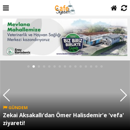
GÜNDEM
Zekai Aksakallı'dan Ömer Halisdemir'e 'vefa'
ziyareti!