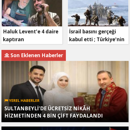
Haluk Levent'e 4 daire
İsrail basını gerçeği
kaptıran
kabul etti ; Türkiye'nin
Müteahhit soluğu
hamlesi Tel Aviv'i
savcılıkta aldı
endişelendirdi
Son Eklenen Haberler
YEREL HABERLER
SULTANBEYLİ’DE ÜCRETSİZ NİKÂH
HİZMETİNDEN 4 BİN ÇİFT FAYDALANDI