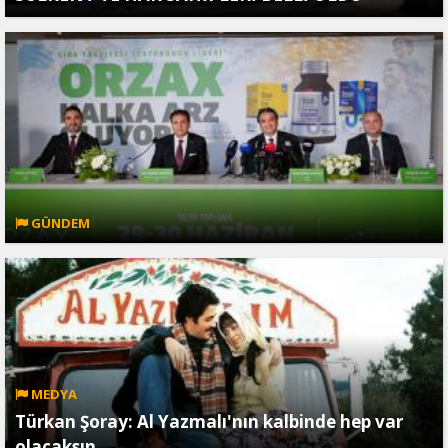
GÜNDEM
MEDYA
Türkan Şoray: Al Yazmalı'nın kalbinde hep var
olacaksın