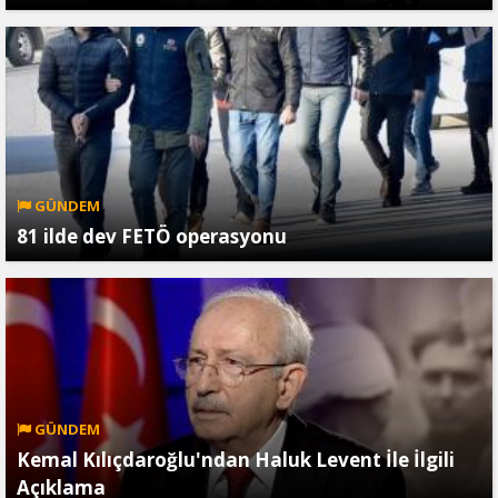
GÜNDEM
81 ilde dev FETÖ operasyonu
GÜNDEM
Kemal Kılıçdaroğlu'ndan Haluk Levent İle İlgili
Açıklama