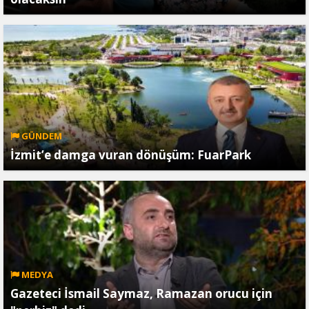
GÜNDEM
İzmit’e damga vuran dönüşüm: FuarPark
MEDYA
Gazeteci İsmail Saymaz, Ramazan orucu için