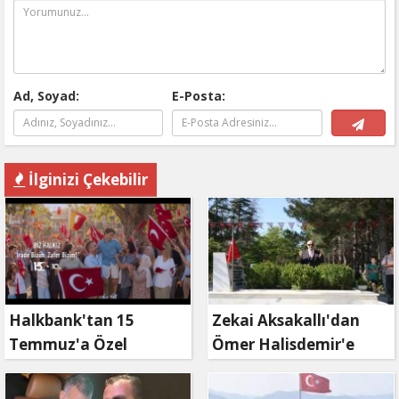
Ad, Soyad:
E-Posta:
İlginizi Çekebilir
Halkbank'tan 15
Zekai Aksakallı'dan
Temmuz'a Özel
Ömer Halisdemir'e
Reklam Filmi: "İrade
'vefa' ziyareti!
Bizim, Zafer Bizim"