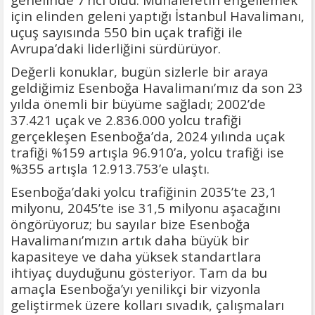
için elinden geleni yaptığı İstanbul Havalimanı,
uçuş sayısında 550 bin uçak trafiği ile
Avrupa’daki liderliğini sürdürüyor.
Değerli konuklar, bugün sizlerle bir araya
geldiğimiz Esenboğa Havalimanı’mız da son 23
yılda önemli bir büyüme sağladı; 2002’de
37.421 uçak ve 2.836.000 yolcu trafiği
gerçekleşen Esenboğa’da, 2024 yılında uçak
trafiği %159 artışla 96.910’a, yolcu trafiği ise
%355 artışla 12.913.753’e ulaştı.
Esenboğa’daki yolcu trafiğinin 2035’te 23,1
milyonu, 2045’te ise 31,5 milyonu aşacağını
öngörüyoruz; bu sayılar bize Esenboğa
Havalimanı’mızın artık daha büyük bir
kapasiteye ve daha yüksek standartlara
ihtiyaç duyduğunu gösteriyor. Tam da bu
amaçla Esenboğa’yı yenilikçi bir vizyonla
geliştirmek üzere kolları sıvadık, çalışmaları