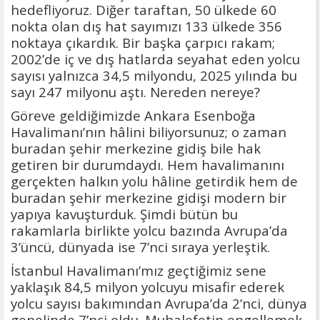
hedefliyoruz. Diğer taraftan, 50 ülkede 60
nokta olan dış hat sayımızı 133 ülkede 356
noktaya çıkardık. Bir başka çarpıcı rakam;
2002’de iç ve dış hatlarda seyahat eden yolcu
sayısı yalnızca 34,5 milyondu, 2025 yılında bu
sayı 247 milyonu aştı. Nereden nereye?
Göreve geldiğimizde Ankara Esenboğa
Havalimanı’nın hâlini biliyorsunuz; o zaman
buradan şehir merkezine gidiş bile hak
getiren bir durumdaydı. Hem havalimanını
gerçekten halkın yolu hâline getirdik hem de
buradan şehir merkezine gidişi modern bir
yapıya kavuşturduk. Şimdi bütün bu
rakamlarla birlikte yolcu bazında Avrupa’da
3’üncü, dünyada ise 7’nci sıraya yerleştik.
İstanbul Havalimanı’mız geçtiğimiz sene
yaklaşık 84,5 milyon yolcuyu misafir ederek
yolcu sayısı bakımından Avrupa’da 2’nci, dünya
genelinde 7’nci oldu. Muhalefetin engellemek