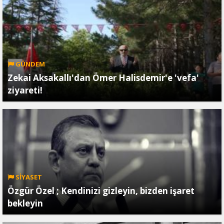
GÜNDEM
Zekai Aksakallı'dan Ömer Halisdemir'e 'vefa'
ziyareti!
SİYASET
Özgür Özel ; Kendinizi gizleyin, bizden işaret
bekleyin