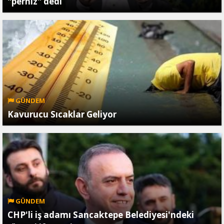
"perhiz" dedi
GÜNDEM
Kavurucu Sıcaklar Geliyor
GÜNDEM
CHP'li iş adamı Sancaktepe Belediyesi'ndeki