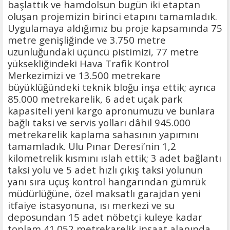
başlattık ve hamdolsun bugün iki etaptan
oluşan projemizin birinci etapını tamamladık.
Uygulamaya aldığımız bu proje kapsamında 75
metre genişliğinde ve 3.750 metre
uzunluğundaki üçüncü pistimizi, 77 metre
yüksekliğindeki Hava Trafik Kontrol
Merkezimizi ve 13.500 metrekare
büyüklüğündeki teknik bloğu inşa ettik; ayrıca
85.000 metrekarelik, 6 adet uçak park
kapasiteli yeni kargo apronumuzu ve bunlara
bağlı taksi ve servis yolları dâhil 945.000
metrekarelik kaplama sahasının yapımını
tamamladık. Ulu Pınar Deresi’nin 1,2
kilometrelik kısmını ıslah ettik; 3 adet bağlantı
taksi yolu ve 5 adet hızlı çıkış taksi yolunun
yanı sıra uçuş kontrol hangarından gümrük
müdürlüğüne, özel maksatlı garajdan yeni
itfaiye istasyonuna, ısı merkezi ve su
deposundan 15 adet nöbetçi kuleye kadar
toplam 41.052 metrekarelik inşaat alanında