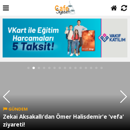
GÜNDEM
Zekai Aksakallı'dan Ömer Halisdemir'e 'vefa'
ziyareti!