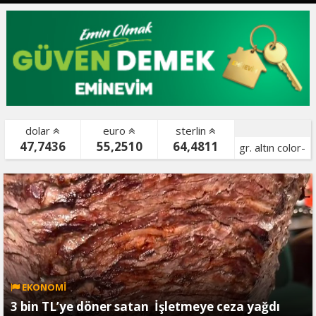
dolar
euro
sterlin
47,7436
55,2510
64,4811
gr. altın color-
bist color-
EKONOMİ
3 bin TL’ye döner satan İşletmeye ceza yağdı