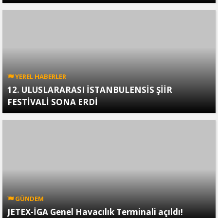
YEREL HABERLER
12. ULUSLARARASI İSTANBULENSİS ŞİİR
FESTİVALİ SONA ERDİ
GÜNDEM
JETEX-İGA Genel Havacılık Terminali açıldı!