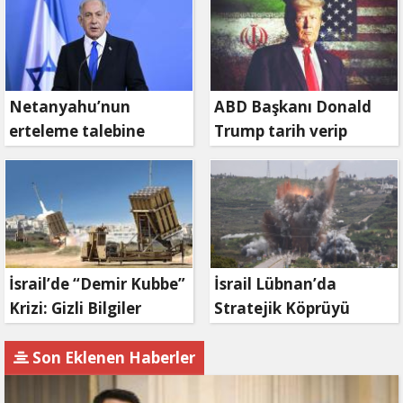
Netanyahu’nun
ABD Başkanı Donald
erteleme talebine
Trump tarih verip
mahkemeden ret
duyurdu: Savaş ne
zaman bitecek?
İsrail’de “Demir Kubbe”
İsrail Lübnan’da
Krizi: Gizli Bilgiler
Stratejik Köprüyü
İran’a Sızdırıldı, Asker
Vurdu: Kasımiye
Gözaltında
Köprüsü Bombalandı
Son Eklenen Haberler