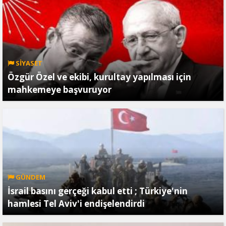
SİYASET
Özgür Özel ve ekibi, kurultay yapılması için
mahkemeye başvuruyor
GÜNDEM
İsrail basını gerçeği kabul etti ; Türkiye'nin
hamlesi Tel Aviv'i endişelendirdi