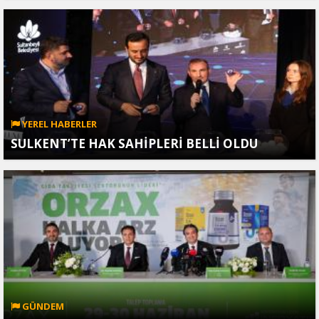
YEREL HABERLER
SULKENT’TE HAK SAHİPLERİ BELLİ OLDU
GÜNDEM