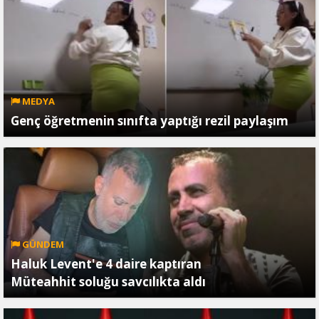
MEDYA
Genç öğretmenin sınıfta yaptığı rezil paylaşım
GÜNDEM
Haluk Levent'e 4 daire kaptıran
Müteahhit soluğu savcılıkta aldı