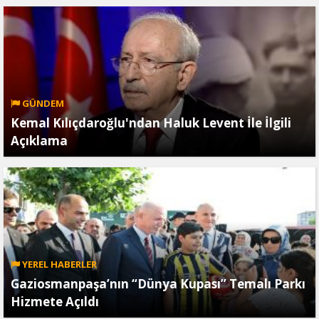
GÜNDEM
Kemal Kılıçdaroğlu'ndan Haluk Levent İle İlgili
Açıklama
YEREL HABERLER
Gaziosmanpaşa’nın “Dünya Kupası” Temalı Parkı
Hizmete Açıldı