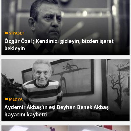
SİYASET
Özgür Özel ; Kendinizi gizleyin, bizden işaret
bekleyin
MEDYA
Aydemir Akbaş'ın eşi Beyhan Benek Akbaş
hayatını kaybetti