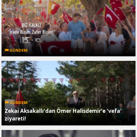
GÜNDEM
GÜNDEM
Zekai Aksakallı'dan Ömer Halisdemir'e 'vefa'
ziyareti!