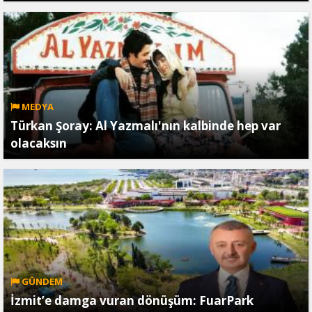
MEDYA
Türkan Şoray: Al Yazmalı'nın kalbinde hep var
olacaksın
GÜNDEM
İzmit’e damga vuran dönüşüm: FuarPark