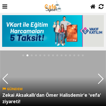
GÜNDEM
Zekai Aksakallı'dan Ömer Halisdemir'e 'vefa'
ziyareti!