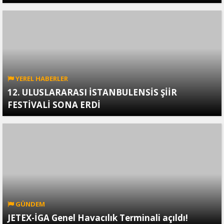
YEREL HABERLER
12. ULUSLARARASI İSTANBULENSİS ŞİİR
FESTİVALİ SONA ERDİ
GÜNDEM
JETEX-İGA Genel Havacılık Terminali açıldı!