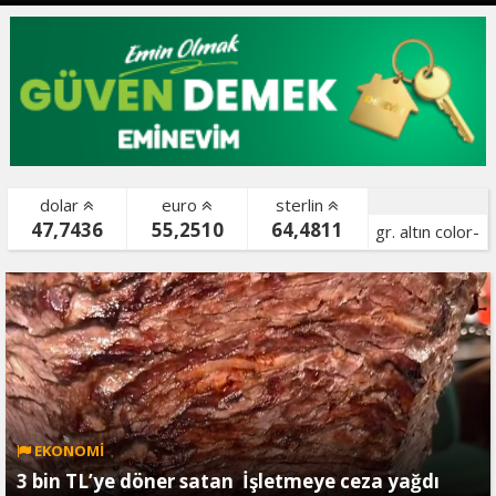
dolar
euro
sterlin
47,7436
55,2510
64,4811
gr. altın color-
bist color-
EKONOMİ
3 bin TL’ye döner satan İşletmeye ceza yağdı