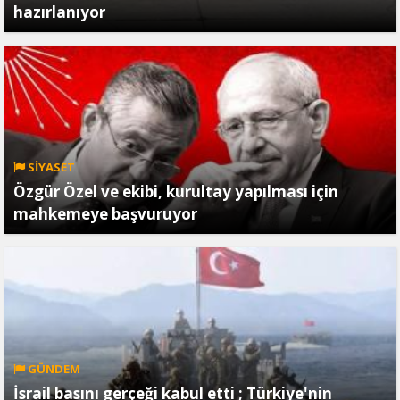
hazırlanıyor
SİYASET
Özgür Özel ve ekibi, kurultay yapılması için
mahkemeye başvuruyor
GÜNDEM
İsrail basını gerçeği kabul etti ; Türkiye'nin