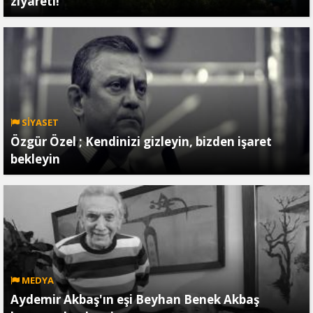
ziyareti!
SİYASET
Özgür Özel ; Kendinizi gizleyin, bizden işaret
bekleyin
MEDYA
Aydemir Akbaş'ın eşi Beyhan Benek Akbaş