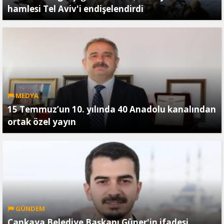
hamlesi Tel Aviv'i endişelendirdi
MEDYA
15 Temmuz’un 10. yılında 40 Anadolu kanalından
ortak özel yayın
GÜNDEM
Çankaya Belediye Başkanı Güner'in ifadesi