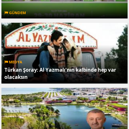
GÜNDEM
MEDYA
Türkan Şoray: Al Yazmalı'nın kalbinde hep var
olacaksın