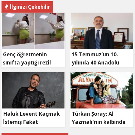
İlginizi Çekebilir
Genç öğretmenin
15 Temmuz’un 10.
sınıfta yaptığı rezil
yılında 40 Anadolu
paylaşım
kanalından ortak özel
yayın
Haluk Levent Kaçmak
Türkan Şoray: Al
İstemiş Fakat
Yazmalı'nın kalbinde
Kaçamamış
hep var olacaksın