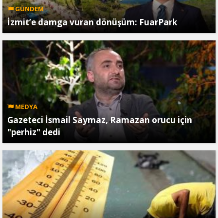
GÜNDEM
İzmit’e damga vuran dönüşüm: FuarPark
MEDYA
Gazeteci İsmail Saymaz, Ramazan orucu için
"perhiz" dedi