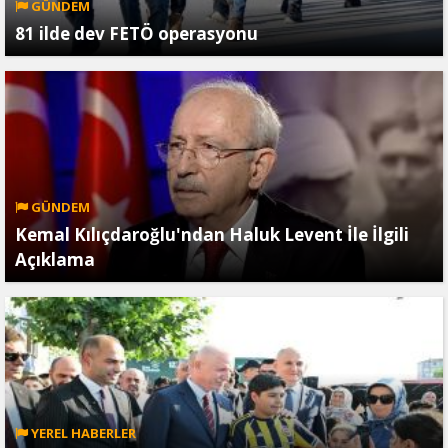
GÜNDEM
81 ilde dev FETÖ operasyonu
GÜNDEM
Kemal Kılıçdaroğlu'ndan Haluk Levent İle İlgili
Açıklama
YEREL HABERLER