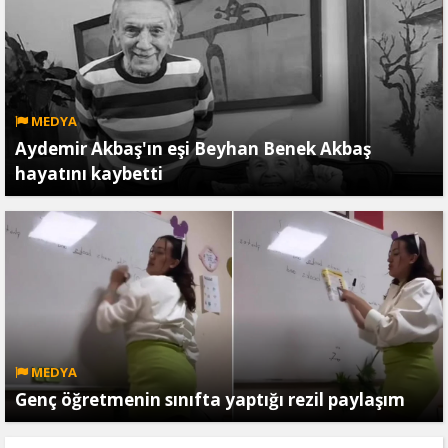
MEDYA
Aydemir Akbaş'ın eşi Beyhan Benek Akbaş
hayatını kaybetti
MEDYA
Genç öğretmenin sınıfta yaptığı rezil paylaşım