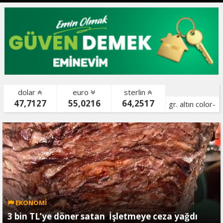
dolar
euro
sterlin
47,7127
55,0216
64,2517
gr. altın color-
bist color-
EKONOMİ
3 bin TL’ye döner satan İşletmeye ceza yağdı