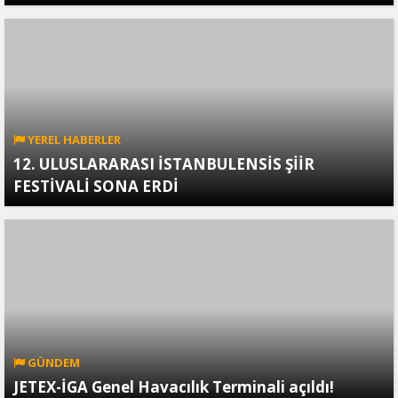
YEREL HABERLER
12. ULUSLARARASI İSTANBULENSİS ŞİİR
FESTİVALİ SONA ERDİ
GÜNDEM
JETEX-İGA Genel Havacılık Terminali açıldı!