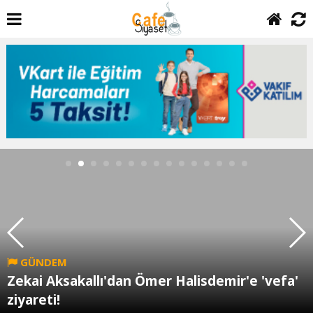
GÜNDEM
Zekai Aksakallı'dan Ömer Halisdemir'e 'vefa'
ziyareti!