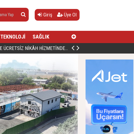
Giriş
Üye Ol
TEKNOLOJİ
SAĞLIK
AN, DOĞUMUNUN HİCRÎ 91. YILINDA ELAZIĞ'DA YÂD EDİLECEK