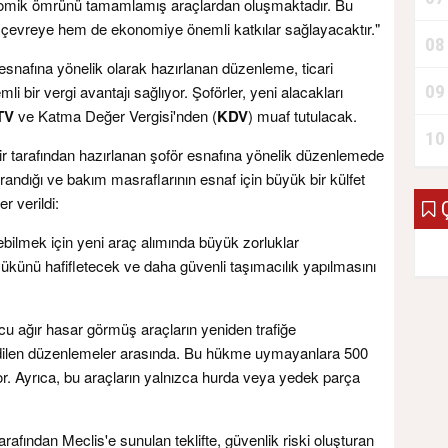
konomik ömrünü tamamlamış araçlardan oluşmaktadır. Bu
 çevreye hem de ekonomiye önemli katkılar sağlayacaktır."
08
esnafına yönelik olarak hazırlanan düzenleme, ticari
09
i bir vergi avantajı sağlıyor. Şoförler, yeni alacakları
TV
ve Katma Değer Vergisi'nden (
KDV
) muaf tutulacak.
10
r tarafından hazırlanan şoför esnafına yönelik düzenlemede
prandığı ve bakım masraflarının esnaf için büyük bir külfet
r verildi:
Ç
ürebilmek için yeni araç alımında büyük zorluklar
künü hafifletecek ve daha güvenli taşımacılık yapılmasını
cu ağır hasar görmüş araçların yeniden trafiğe
 edilen düzenlemeler arasında. Bu hükme uymayanlara 500
r. Ayrıca, bu araçların yalnızca hurda veya yedek parça
arafından Meclis'e sunulan teklifte, güvenlik riski oluşturan