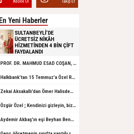
Abone Ol
Takip Et
En Yeni Haberler
SULTANBEYLİ’DE
ÜCRETSİZ NİKÂH
HİZMETİNDEN 4 BİN ÇİFT
FAYDALANDI
Sultanbeyli Belediyesi evlilik yolunda
PROF. DR. MAHMUD ESAD COŞAN, DOĞUMUNUN HİCRÎ 91. YILINDA ELAZIĞ'DA YÂD EDİLECEK
olan gençlere destek amacıyla
başlattığı ücretsiz nikâh hizmetini
sürdürüyor. Bu uygulamayı geçen yıl
Halkbank'tan 15 Temmuz'a Özel Reklam Filmi: "İrade Bizim, Zafer Bizim"
başlattıklarını belirten Sultanbeyli
Belediye Başkanı Ali Tombaş,
“Şimdiye kadar 4 bin çiftimize
Zekai Aksakallı'dan Ömer Halisdemir'e 'vefa' ziyareti!
ücretsiz hizmet vermenin
mutluluğunu yaşıyoruz” dedi.
Özgür Özel ; Kendinizi gizleyin, bizden işaret bekleyin
Aydemir Akbaş'ın eşi Beyhan Benek Akbaş hayatını kaybetti
Genç öğretmenin sınıfta yaptığı rezil paylaşım