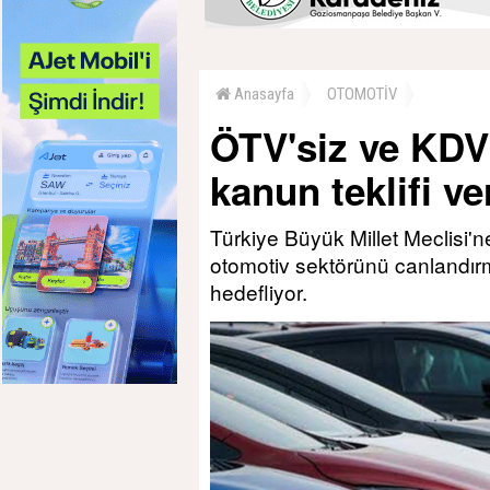
Anasayfa
OTOMOTİV
ÖTV'siz ve KDV'
kanun teklifi ver
Türkiye Büyük Millet Meclisi'
otomotiv sektörünü canlandırm
hedefliyor.