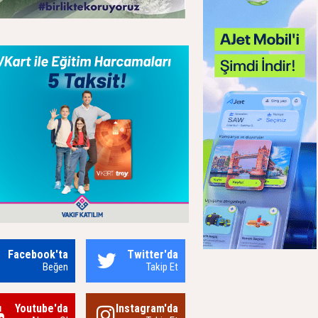
Facebook'ta
Twitter'da
Beğen
Takip Et
Youtube'da
Instagram'da