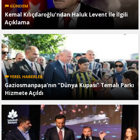
GÜNDEM
Kemal Kılıçdaroğlu'ndan Haluk Levent İle İlgili
Açıklama
YEREL HABERLER
Gaziosmanpaşa’nın “Dünya Kupası” Temalı Parkı
Hizmete Açıldı