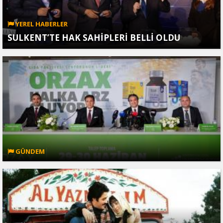
YEREL HABERLER
SULKENT’TE HAK SAHİPLERİ BELLİ OLDU
GÜNDEM