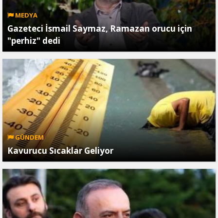
MEDYA
Gazeteci İsmail Saymaz, Ramazan orucu için
"perhiz" dedi
GÜNDEM
Kavurucu Sıcaklar Geliyor