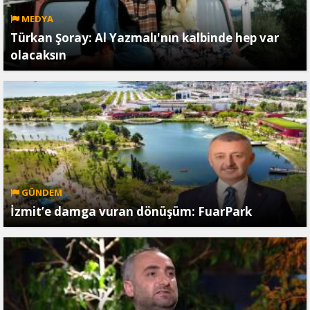
MEDYA
Türkan Şoray: Al Yazmalı'nın kalbinde hep var
olacaksın
GÜNDEM
İzmit’e damga vuran dönüşüm: FuarPark