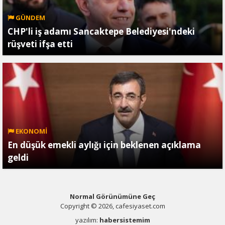
GÜNDEM
CHP'li iş adamı Sancaktepe Belediyesi'ndeki
rüşveti ifşa etti
EKONOMİ
En düşük emekli aylığı için beklenen açıklama
geldi
Normal Görünümüne Geç
Copyright © 2026, cafesiyaset.com
yazılım:
habersistemim