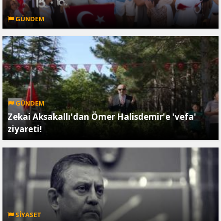
GÜNDEM
GÜNDEM
Zekai Aksakallı'dan Ömer Halisdemir'e 'vefa'
ziyareti!
SİYASET