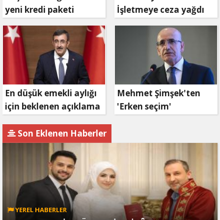
yeni kredi paketi
İşletmeye ceza yağdı
müjdesi: 6 ay geri
ödemesiz, 36 ay vadeli
En düşük emekli aylığı
Mehmet Şimşek'ten
için beklenen açıklama
'Erken seçim'
geldi
açıklaması!
Son Eklenen Haberler
YEREL HABERLER