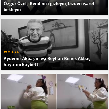
Özgür Özel ; Kendinizi gizleyin, bizden işaret
bekleyin
MEDYA
Aydemir Akbaş'ın eşi Beyhan Benek Akbaş
hayatını kaybetti