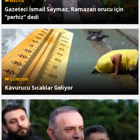
MEDYA
Gazeteci İsmail Saymaz, Ramazan orucu için
"perhiz" dedi
GÜNDEM
Kavurucu Sıcaklar Geliyor