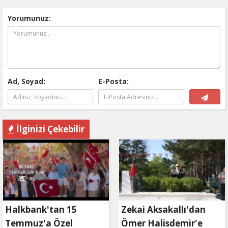
Yorumunuz:
Ad, Soyad:
E-Posta:
İlginizi Çekebilir
Halkbank'tan 15
Zekai Aksakallı'dan
Temmuz'a Özel
Ömer Halisdemir'e