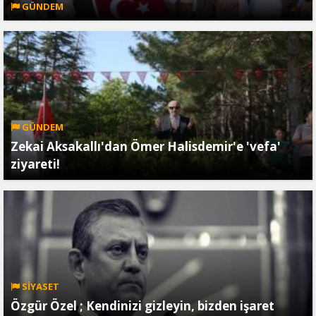
GÜNDEM
GÜNDEM
Zekai Aksakallı'dan Ömer Halisdemir'e 'vefa'
ziyareti!
SİYASET
Özgür Özel ; Kendinizi gizleyin, bizden işaret