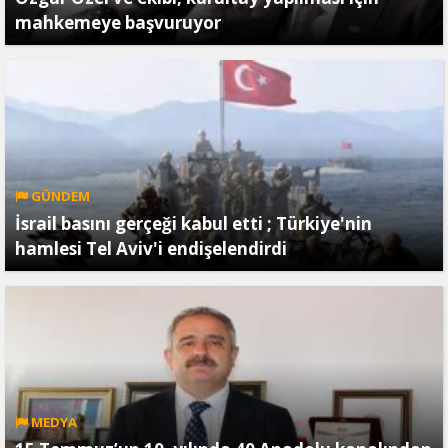
mahkemeye başvuruyor
GÜNDEM
İsrail basını gerçeği kabul etti ; Türkiye'nin
hamlesi Tel Aviv'i endişelendirdi
MEDYA