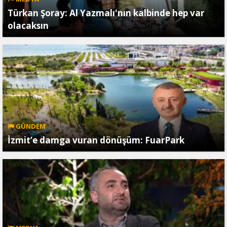
Türkan Şoray: Al Yazmalı'nın kalbinde hep var
olacaksın
GÜNDEM
İzmit’e damga vuran dönüşüm: FuarPark