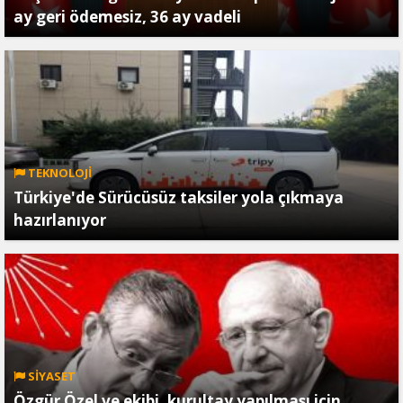
ay geri ödemesiz, 36 ay vadeli
TEKNOLOJİ
Türkiye'de Sürücüsüz taksiler yola çıkmaya
hazırlanıyor
SİYASET
Özgür Özel ve ekibi, kurultay yapılması için