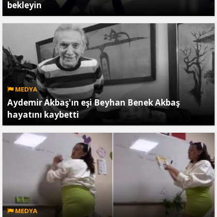
bekleyin
MEDYA
Aydemir Akbaş'ın eşi Beyhan Benek Akbaş
hayatını kaybetti
MEDYA