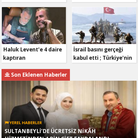
Reklam Filmi: "İrade
'vefa' ziyareti!
Bizim, Zafer Bizim"
Haluk Levent'e 4 daire
İsrail basını gerçeği
kaptıran
kabul etti ; Türkiye'nin
Müteahhit soluğu
hamlesi Tel Aviv'i
savcılıkta aldı
endişelendirdi
Son Eklenen Haberler
YEREL HABERLER
SULTANBEYLİ’DE ÜCRETSİZ NİKÂH