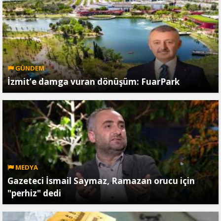
GÜNDEM
İzmit’e damga vuran dönüşüm: FuarPark
MEDYA
Gazeteci İsmail Saymaz, Ramazan orucu için
"perhiz" dedi