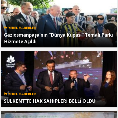
YEREL HABERLER
Gaziosmanpaşa’nın “Dünya Kupası” Temalı Parkı
Hizmete Açıldı
YEREL HABERLER
SULKENT’TE HAK SAHİPLERİ BELLİ OLDU