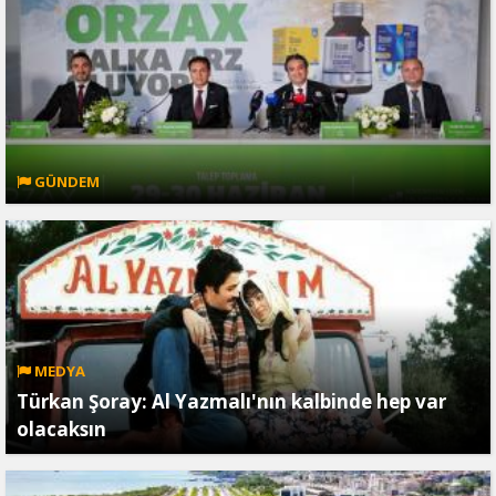
GÜNDEM
MEDYA
Türkan Şoray: Al Yazmalı'nın kalbinde hep var
olacaksın