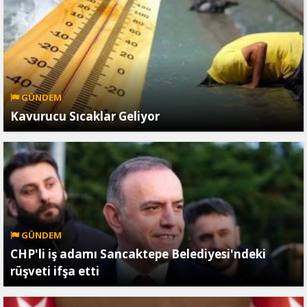
GÜNDEM
Kavurucu Sıcaklar Geliyor
GÜNDEM
CHP'li iş adamı Sancaktepe Belediyesi'ndeki
rüşveti ifşa etti