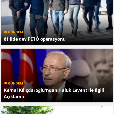
GÜNDEM
81 ilde dev FETÖ operasyonu
GÜNDEM
Kemal Kılıçdaroğlu'ndan Haluk Levent İle İlgili
Açıklama