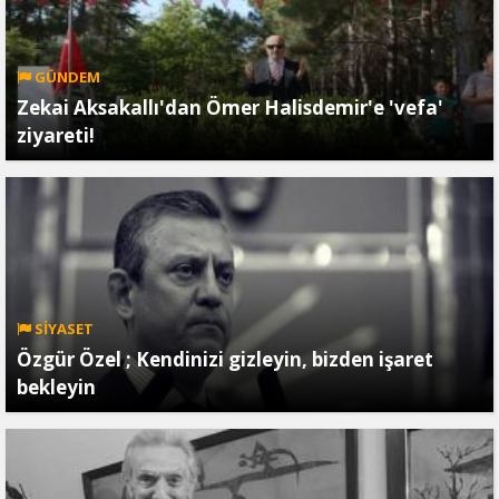
GÜNDEM
Zekai Aksakallı'dan Ömer Halisdemir'e 'vefa'
ziyareti!
SİYASET
Özgür Özel ; Kendinizi gizleyin, bizden işaret
bekleyin