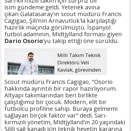
Sarı-kırmızılı takım için sürpriz bir
isim gündeme geldi. Yetenek avına
çıkan Galatasaray'ın scout müdürü Francis
Cagigao, Şili'nin Arnavutluk'la karşılaştığı
hazırlık maçında görülmüştü. İspanyol
futbol adamının, Midtjylland forması giyen
Dario Osorio
'yu takip ettiği öne sürüldü.
Milli Takım Teknik
Direktörü Veli
Kavlak, görevinden
ayrıldı
Scout müdürü Francis Cagigao, "Osorio
hakkında ayrıntılı bir rapor hazırlıyorum.
Altyapı takımlarından beri birlikte
çalıştığımız bir çocuk. Modern, elit bir
futbolcu profiline sahip. Buraya gelmemi
sağlayan birçok faktör var" dedi. Sarı-
kırmızılı yönetim, Midtjylland'ın 20 yaşındaki
Şilili sağ kanadı için teknik heyetin kararına