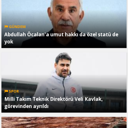
GÜNDEM
Abdullah Öcalan'a umut hakkı da özel statü de
yok
SPOR
Milli Takım Teknik Direktörü Veli Kavlak,
görevinden ayrıldı