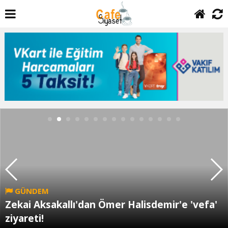
GÜNDEM
Zekai Aksakallı'dan Ömer Halisdemir'e 'vefa'
ziyareti!