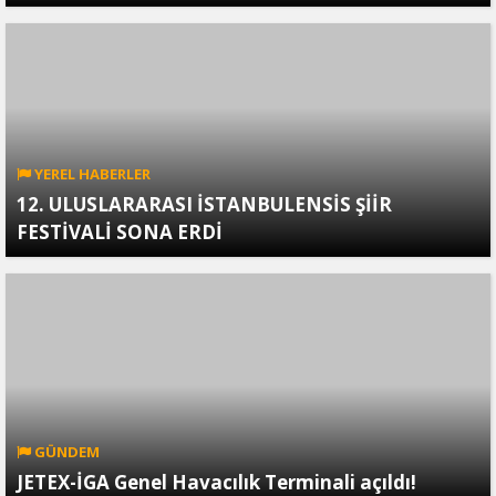
YEREL HABERLER
12. ULUSLARARASI İSTANBULENSİS ŞİİR
FESTİVALİ SONA ERDİ
GÜNDEM
JETEX-İGA Genel Havacılık Terminali açıldı!