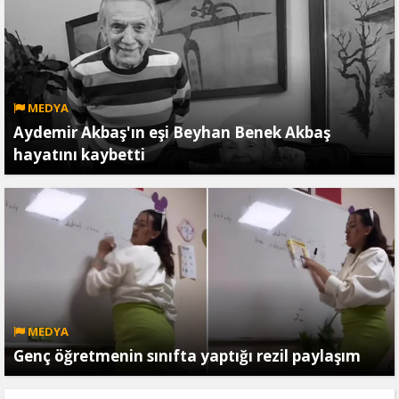
MEDYA
Aydemir Akbaş'ın eşi Beyhan Benek Akbaş
hayatını kaybetti
MEDYA
Genç öğretmenin sınıfta yaptığı rezil paylaşım