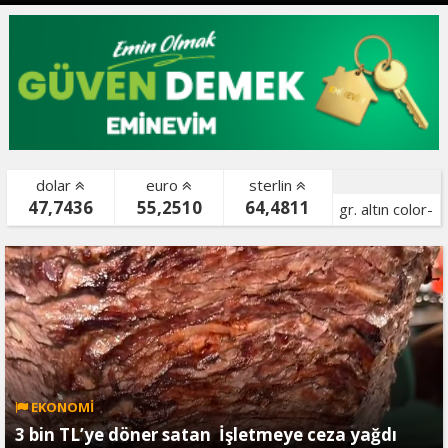
dolar
euro
sterlin
47,7436
55,2510
64,4811
gr. altın color-
bist color-
EKONOMİ
3 bin TL’ye döner satan İşletmeye ceza yağdı