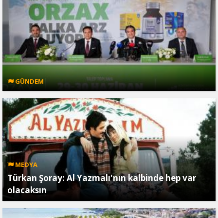
GÜNDEM
MEDYA
Türkan Şoray: Al Yazmalı'nın kalbinde hep var
olacaksın