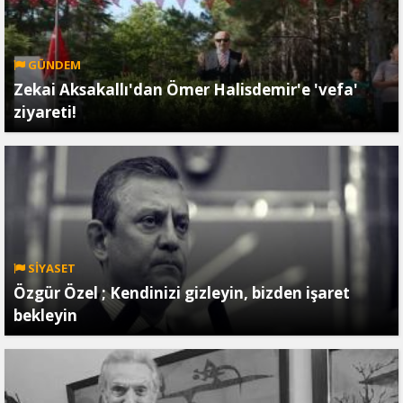
GÜNDEM
Zekai Aksakallı'dan Ömer Halisdemir'e 'vefa'
ziyareti!
SİYASET
Özgür Özel ; Kendinizi gizleyin, bizden işaret
bekleyin