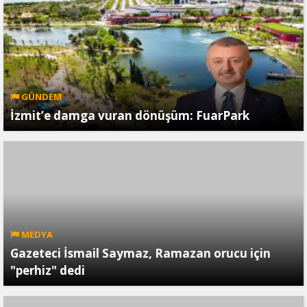
GÜNDEM
İzmit’e damga vuran dönüşüm: FuarPark
MEDYA
Gazeteci İsmail Saymaz, Ramazan orucu için
"perhiz" dedi