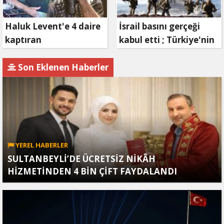
Haluk Levent'e 4 daire
İsrail basını gerçeği
kaptıran
kabul etti ; Türkiye'nin
Müteahhit soluğu
hamlesi Tel Aviv'i
savcılıkta aldı
endişelendirdi
Son Eklenen Haberler
YEREL HABERLER
SULTANBEYLİ’DE ÜCRETSİZ NİKÂH
HİZMETİNDEN 4 BİN ÇİFT FAYDALANDI