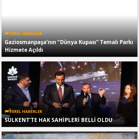
YEREL HABERLER
Gaziosmanpaşa’nın “Dünya Kupası” Temalı Parkı
Hizmete Açıldı
YEREL HABERLER
SULKENT’TE HAK SAHİPLERİ BELLİ OLDU