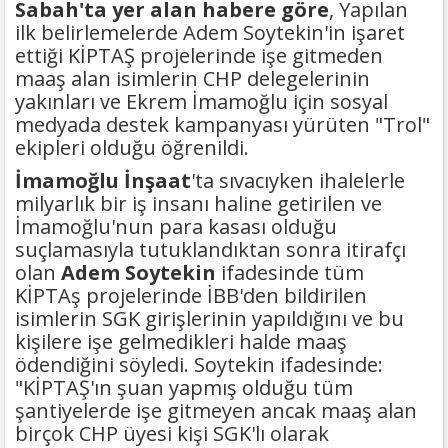
Sabah'ta yer alan habere göre
, Yapılan
ilk belirlemelerde Adem Soytekin'in işaret
ettiği KİPTAŞ projelerinde işe gitmeden
maaş alan isimlerin CHP delegelerinin
yakınları ve Ekrem İmamoğlu için sosyal
medyada destek kampanyası yürüten "Trol"
ekipleri olduğu öğrenildi.
İmamoğlu İnşaat
'ta sıvacıyken ihalelerle
milyarlık bir iş insanı haline getirilen ve
İmamoğlu'nun para kasası olduğu
suçlamasıyla tutuklandıktan sonra itirafçı
olan
Adem Soytekin
ifadesinde tüm
KİPTAş projelerinde İBB'den bildirilen
isimlerin SGK girişlerinin yapıldığını ve bu
kişilere işe gelmedikleri halde maaş
ödendiğini söyledi. Soytekin ifadesinde:
"KİPTAŞ'ın şuan yapmış olduğu tüm
şantiyelerde işe gitmeyen ancak maaş alan
birçok CHP üyesi kişi SGK'lı olarak