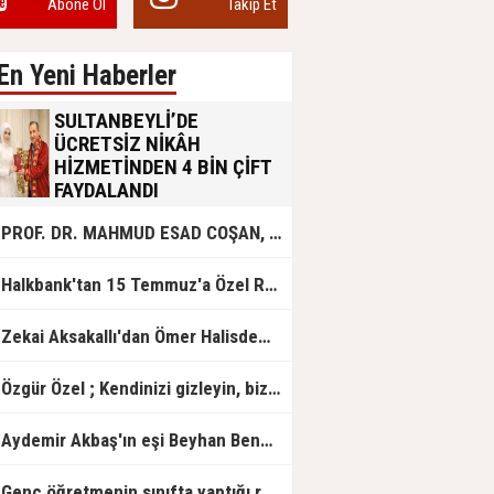
Abone Ol
Takip Et
En Yeni Haberler
SULTANBEYLİ’DE
ÜCRETSİZ NİKÂH
HİZMETİNDEN 4 BİN ÇİFT
FAYDALANDI
Sultanbeyli Belediyesi evlilik yolunda
PROF. DR. MAHMUD ESAD COŞAN, DOĞUMUNUN HİCRÎ 91. YILINDA ELAZIĞ'DA YÂD EDİLECEK
olan gençlere destek amacıyla
başlattığı ücretsiz nikâh hizmetini
sürdürüyor. Bu uygulamayı geçen yıl
Halkbank'tan 15 Temmuz'a Özel Reklam Filmi: "İrade Bizim, Zafer Bizim"
başlattıklarını belirten Sultanbeyli
Belediye Başkanı Ali Tombaş,
“Şimdiye kadar 4 bin çiftimize
Zekai Aksakallı'dan Ömer Halisdemir'e 'vefa' ziyareti!
ücretsiz hizmet vermenin
mutluluğunu yaşıyoruz” dedi.
Özgür Özel ; Kendinizi gizleyin, bizden işaret bekleyin
Aydemir Akbaş'ın eşi Beyhan Benek Akbaş hayatını kaybetti
Genç öğretmenin sınıfta yaptığı rezil paylaşım