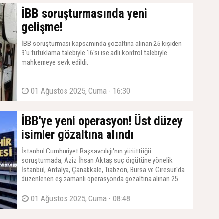
İBB soruşturmasında yeni
gelişme!
İBB soruşturması kapsamında gözaltına alınan 25 kişiden
9'u tutuklama talebiyle 16'sı ise adli kontrol talebiyle
mahkemeye sevk edildi.
01 Ağustos 2025, Cuma - 16:30
İBB'ye yeni operasyon! Üst düzey
isimler gözaltına alındı
İstanbul Cumhuriyet Başsavcılığı'nın yürüttüğü
soruşturmada, Aziz İhsan Aktaş suç örgütüne yönelik
İstanbul, Antalya, Çanakkale, Trabzon, Bursa ve Giresun'da
düzenlenen eş zamanlı operasyonda gözaltına alınan 25
kişi adliyeye sevk edildi.
01 Ağustos 2025, Cuma - 08:48