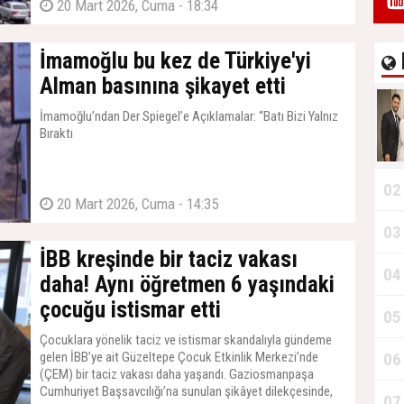
20 Mart 2026, Cuma - 18:34
İmamoğlu bu kez de Türkiye'yi
Alman basınına şikayet etti
İmamoğlu’ndan Der Spiegel’e Açıklamalar: “Batı Bizi Yalnız
Bıraktı
02
20 Mart 2026, Cuma - 14:35
03
İBB kreşinde bir taciz vakası
04
daha! Aynı öğretmen 6 yaşındaki
çocuğu istismar etti
05
Çocuklara yönelik taciz ve istismar skandalıyla gündeme
gelen İBB’ye ait Güzeltepe Çocuk Etkinlik Merkezi’nde
06
(ÇEM) bir taciz vakası daha yaşandı. Gaziosmanpaşa
Cumhuriyet Başsavcılığı’na sunulan şikâyet dilekçesinde,
07