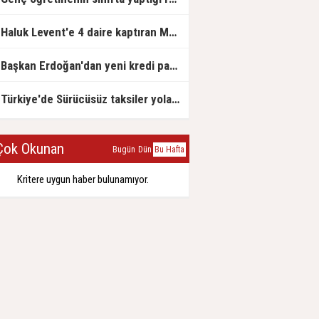
Haluk Levent'e 4 daire kaptıran Müteahhit soluğu savcılıkta aldı
Başkan Erdoğan'dan yeni kredi paketi müjdesi: 6 ay geri ödemesiz, 36 ay vadeli
Türkiye'de Sürücüsüz taksiler yola çıkmaya hazırlanıyor
ok Okunan
Bugün
Dün
Bu Hafta
Kritere uygun haber bulunamıyor.