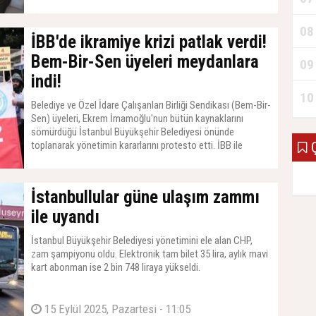
çocuğun diğer istismar vakasında adı geçen spor hocası
Ö.D tarafından tacize uğradığı belirtildi. İlk kez 3 yaşındaki
02 Şubat 2026, Pazartesi - 11:47
08
U’nun ailesinin gündeme getirdiği olay ile benzerliklerin
İBB'de ikramiye krizi patlak verdi!
olduğunu belirten M’nin annesi iddiaların araştırılması için
savcılığa şikayette bulundu.
Bem-Bir-Sen üyeleri meydanlara
09
indi!
10
Belediye ve Özel İdare Çalışanları Birliği Sendikası (Bem-Bir-
Sen) üyeleri, Ekrem İmamoğlu'nun bütün kaynaklarını
sömürdüğü İstanbul Büyükşehir Belediyesi önünde
toplanarak yönetimin kararlarını protesto etti. İBB ile
Ç
yürütülen Sosyal Denge Sözleşmesi (SDS)
görüşmelerinden sonuç alınamaması ve çalışanların
19 Ocak 2026, Pazartesi - 15:54
kazanılmış hakkı olan ikramiyelerin kesilmesi üzerine
İstanbullular güne ulaşım zammı
başlayan gerginlik sokağa taşındı. Sendika temsilcileri,
çalışanların ekonomik haklarının gasbedildiğini savunarak
ile uyandı
belediye yönetimini ser
İstanbul Büyükşehir Belediyesi yönetimini ele alan CHP,
zam şampiyonu oldu. Elektronik tam bilet 35 lira, aylık mavi
kart abonman ise 2 bin 748 liraya yükseldi.
15 Eylül 2025, Pazartesi - 11:05