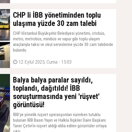
CHP li İBB yönetiminden toplu
ulaşıma yüzde 30 zam talebi
CHP liİstanbul Büyükşehir Belediyesi yönetimi, otobüs,
metro, metrobüs, minibüs ve vapur gibi toplu ulaşım
araçlarıyla taksi ve okul servislerine yüzde 30 zam talebinde
bulundu
12 Eylül 2025, Cuma - 15:03
Balya balya paralar sayıldı,
toplandı, dağıtıldı! İBB
soruşturmasında yeni 'rüşvet'
görüntüsü!
İBB'ye yönelik rüşvet operasyonları sürerken tutuklu
bulunan İBB Basın Yayın ve Halkla İlişkiler Daire Başkanı
Taner Çetin'in rüşvet aldığı iddia edilen görüntüler ortaya
çıktı.