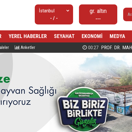
gr. altın
- / -
---
R
YEREL HABERLER
SEYAHAT
EKONOMİ
MEDYA
00:27
PROF. DR. MAHMUD ESAD COŞ
leler
Anketler