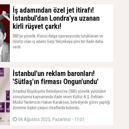
İş adamından özel jet itirafı!
İstanbul'dan Londra'ya uzanan
kirli rüşvet çarkı!
İBB'ye yönelik 4'üncü dalga operasyonda tutuklanan ve
itirafçı olan iş adamı Sarp Yalçınkaya yeni bir ifade daha
verdi.
06 Ağustos 2025, Çarşamba - 09:28
İstanbul'un reklam baronları!
'Sütlaş'ın firması Ongun'undu'
İstanbul Büyükşehir Belediyesi'ne (İBB) yönelik yürütülen
soruşturma kapsamında ifade veren Kültür A.Ş. Reklam
Müdür Yardımcısı Hakan Karaköse, belediyede görev yaptığı
döneme ilişkin çarpıcı itiraflarda bulundu.
04 Ağustos 2025, Pazartesi - 11:01