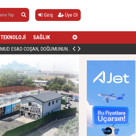
Giriş
Üye Ol
TEKNOLOJİ
SAĞLIK
AN, DOĞUMUNUN HİCRÎ 91. YILINDA ELAZIĞ'DA YÂD EDİLECEK