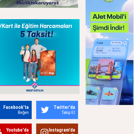
Facebook'ta
Twitter'da
Beğen
Takip Et
Youtube'da
Instagram'da