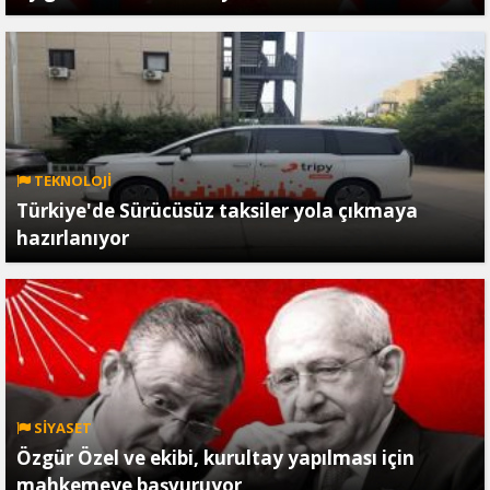
TEKNOLOJİ
Türkiye'de Sürücüsüz taksiler yola çıkmaya
hazırlanıyor
SİYASET
Özgür Özel ve ekibi, kurultay yapılması için
mahkemeye başvuruyor