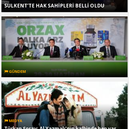
SULKENT’TE HAK SAHİPLERİ BELLİ OLDU
GÜNDEM
MEDYA
Türkan Şoray: Al Yazmalı'nın kalbinde hep var