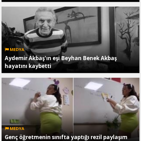
MEDYA
Aydemir Akbaş'ın eşi Beyhan Benek Akbaş
hayatını kaybetti
MEDYA
Genç öğretmenin sınıfta yaptığı rezil paylaşım