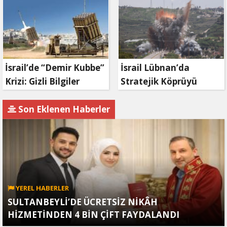
zaman bitecek?
İsrail’de “Demir Kubbe”
İsrail Lübnan’da
Krizi: Gizli Bilgiler
Stratejik Köprüyü
İran’a Sızdırıldı, Asker
Vurdu: Kasımiye
Gözaltında
Köprüsü Bombalandı
Son Eklenen Haberler
YEREL HABERLER
SULTANBEYLİ’DE ÜCRETSİZ NİKÂH
HİZMETİNDEN 4 BİN ÇİFT FAYDALANDI