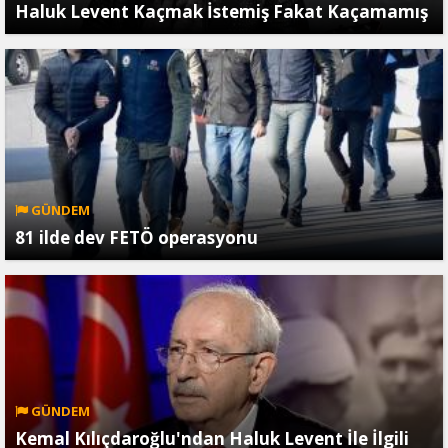
Haluk Levent Kaçmak İstemiş Fakat Kaçamamış
GÜNDEM
81 ilde dev FETÖ operasyonu
GÜNDEM
Kemal Kılıçdaroğlu'ndan Haluk Levent İle İlgili