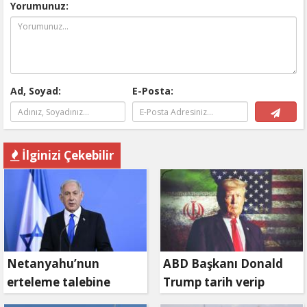
Yorumunuz:
Ad, Soyad:
E-Posta:
İlginizi Çekebilir
Netanyahu’nun
ABD Başkanı Donald
erteleme talebine
Trump tarih verip
mahkemeden ret
duyurdu: Savaş ne