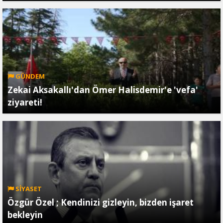
GÜNDEM
Zekai Aksakallı'dan Ömer Halisdemir'e 'vefa'
ziyareti!
SİYASET
Özgür Özel ; Kendinizi gizleyin, bizden işaret
bekleyin