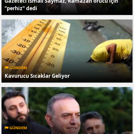
Gazeteci İsmail Saymaz, Ramazan orucu için
"perhiz" dedi
GÜNDEM
Kavurucu Sıcaklar Geliyor
GÜNDEM