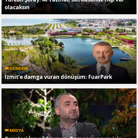
olacaksın
GÜNDEM
İzmit’e damga vuran dönüşüm: FuarPark
MEDYA