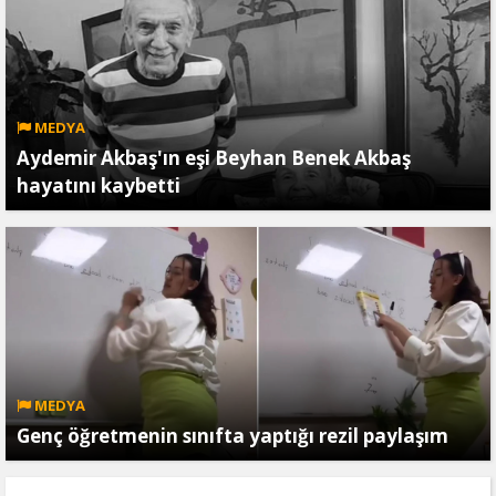
MEDYA
Aydemir Akbaş'ın eşi Beyhan Benek Akbaş
hayatını kaybetti
MEDYA
Genç öğretmenin sınıfta yaptığı rezil paylaşım