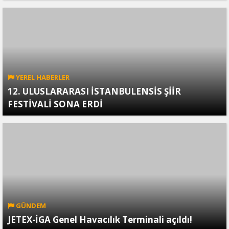
YEREL HABERLER
12. ULUSLARARASI İSTANBULENSİS ŞİİR
FESTİVALİ SONA ERDİ
GÜNDEM
JETEX-İGA Genel Havacılık Terminali açıldı!