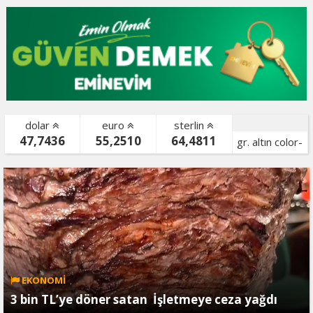
dolar
euro
sterlin
47,7436
55,2510
64,4811
gr. altın color-
bist color-
EKONOMİ
3 bin TL’ye döner satan İşletmeye ceza yağdı