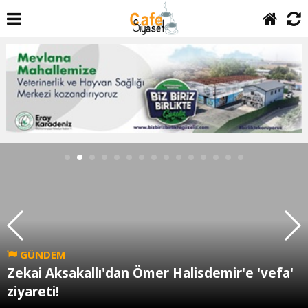
GÜNDEM
Zekai Aksakallı'dan Ömer Halisdemir'e 'vefa'
ziyareti!