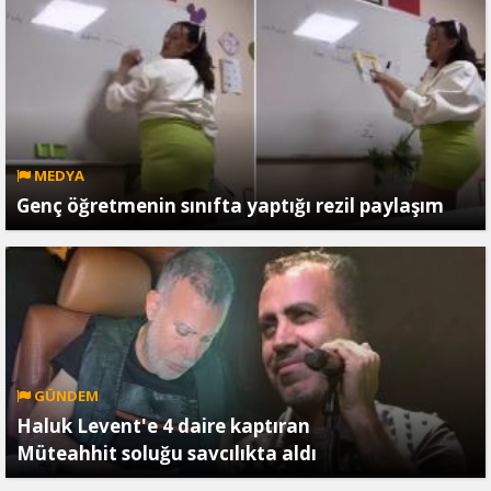
MEDYA
Genç öğretmenin sınıfta yaptığı rezil paylaşım
GÜNDEM
Haluk Levent'e 4 daire kaptıran
Müteahhit soluğu savcılıkta aldı