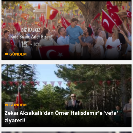
GÜNDEM
GÜNDEM
Zekai Aksakallı'dan Ömer Halisdemir'e 'vefa'
ziyareti!