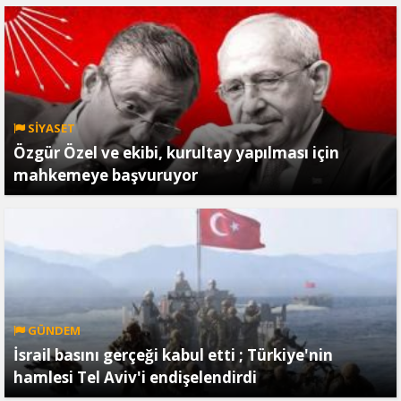
SİYASET
Özgür Özel ve ekibi, kurultay yapılması için
mahkemeye başvuruyor
GÜNDEM
İsrail basını gerçeği kabul etti ; Türkiye'nin
hamlesi Tel Aviv'i endişelendirdi