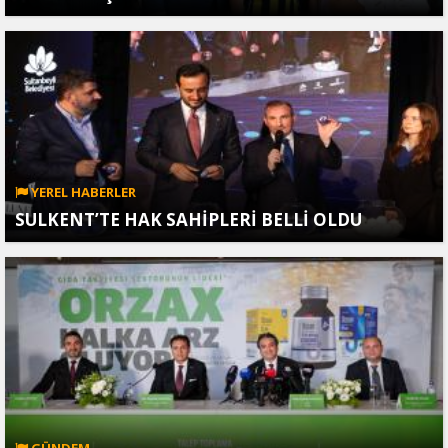
YEREL HABERLER
SULKENT’TE HAK SAHİPLERİ BELLİ OLDU