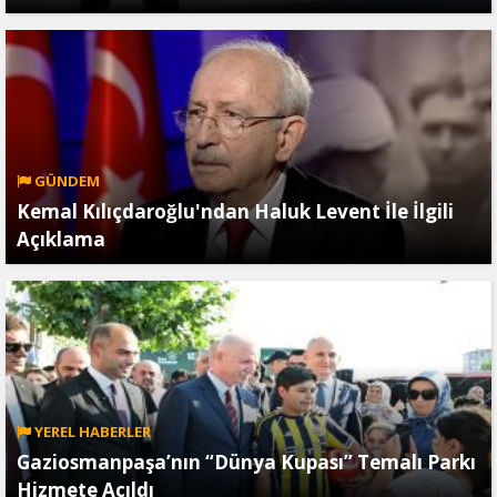
GÜNDEM
Kemal Kılıçdaroğlu'ndan Haluk Levent İle İlgili
Açıklama
YEREL HABERLER
Gaziosmanpaşa’nın “Dünya Kupası” Temalı Parkı
Hizmete Açıldı