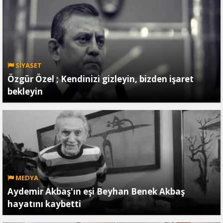
SİYASET
Özgür Özel ; Kendinizi gizleyin, bizden işaret
bekleyin
MEDYA
Aydemir Akbaş'ın eşi Beyhan Benek Akbaş
hayatını kaybetti