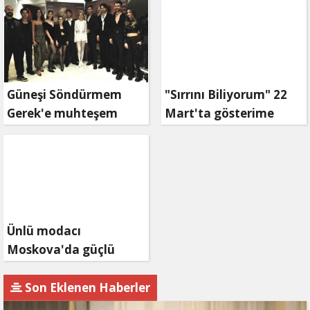
Güneşi Söndürmem
"Sırrını Biliyorum" 22
Gerek'e muhteşem
Mart'ta gösterime
gala
giriyor
Ünlü modacı
Moskova'da güçlü
bağlar kurdu
Son Eklenen Haberler