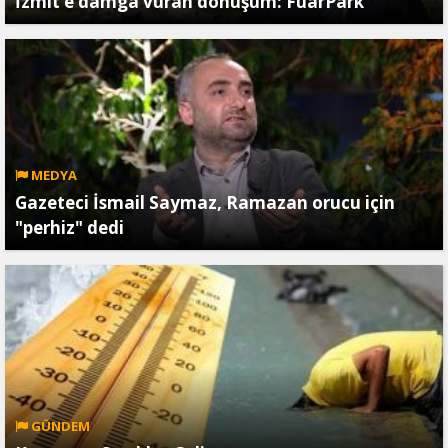
İzmit’e damga vuran dönüşüm: FuarPark
MEDYA
Gazeteci İsmail Saymaz, Ramazan orucu için
"perhiz" dedi
GÜNDEM