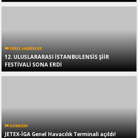
YEREL HABERLER
12. ULUSLARARASI İSTANBULENSİS ŞİİR
FESTİVALİ SONA ERDİ
GÜNDEM
JETEX-İGA Genel Havacılık Terminali açıldı!