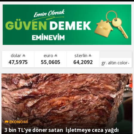
dolar
euro
sterlin
47,5975
55,0605
64,2092
gr. altın color-
bist color-
EKONOMİ
3 bin TL’ye döner satan İşletmeye ceza yağdı