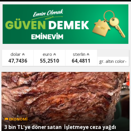
dolar
euro
sterlin
47,7436
55,2510
64,4811
gr. altın color-
bist color-
EKONOMİ
3 bin TL’ye döner satan İşletmeye ceza yağdı