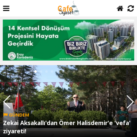
GÜNDEM
Zekai Aksakallı'dan Ömer Halisdemir'e 'vefa'
ziyareti!