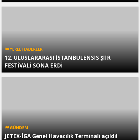
YEREL HABERLER
12. ULUSLARARASI İSTANBULENSİS ŞİİR
FESTİVALİ SONA ERDİ
GÜNDEM
JETEX-İGA Genel Havacılık Terminali açıldı!