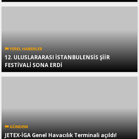
YEREL HABERLER
12. ULUSLARARASI İSTANBULENSİS ŞİİR
FESTİVALİ SONA ERDİ
GÜNDEM
JETEX-İGA Genel Havacılık Terminali açıldı!