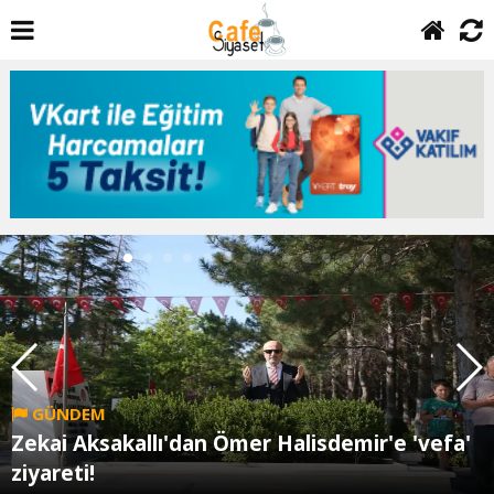
GÜNDEM
Zekai Aksakallı'dan Ömer Halisdemir'e 'vefa'
ziyareti!