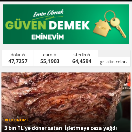
dolar
euro
sterlin
47,7257
55,1903
64,4594
gr. altın color-
bist color-
EKONOMİ
3 bin TL’ye döner satan İşletmeye ceza yağdı