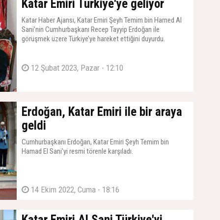
Katar Emiri Türkiye'ye geliyor
Katar Haber Ajansı, Katar Emiri Şeyh Temim bin Hamed Al
Sani’nin Cumhurbaşkanı Recep Tayyip Erdoğan ile
görüşmek üzere Türkiye’ye hareket ettiğini duyurdu.
12 Şubat 2023, Pazar - 12:10
Erdoğan, Katar Emiri ile bir araya
geldi
Cumhurbaşkanı Erdoğan, Katar Emiri Şeyh Temim bin
Hamad El Sani'yi resmi törenle karşıladı.
14 Ekim 2022, Cuma - 18:16
Katar Emiri Al Sani Türkiye'yi