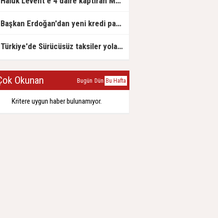
Haluk Levent'e 4 daire kaptıran Müteahhit soluğu savcılıkta aldı
Başkan Erdoğan'dan yeni kredi paketi müjdesi: 6 ay geri ödemesiz, 36 ay vadeli
Türkiye'de Sürücüsüz taksiler yola çıkmaya hazırlanıyor
ok Okunan
Bugün
Dün
Bu Hafta
Kritere uygun haber bulunamıyor.