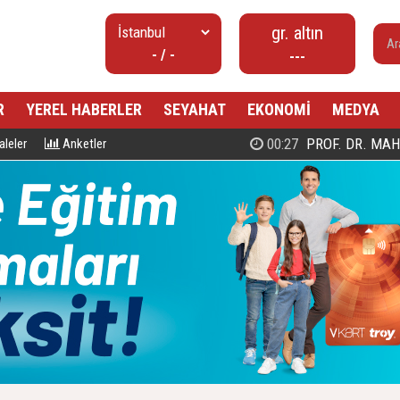
gr. altın
- / -
---
R
YEREL HABERLER
SEYAHAT
EKONOMİ
MEDYA
00:27
PROF. DR. MAHMUD ESAD COŞ
leler
Anketler