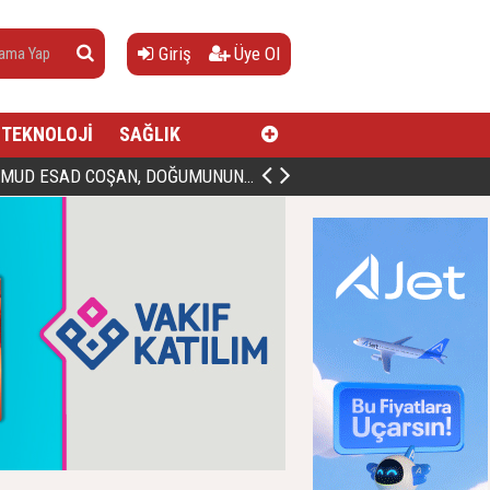
Giriş
Üye Ol
TEKNOLOJİ
SAĞLIK
AN, DOĞUMUNUN HİCRÎ 91. YILINDA ELAZIĞ'DA YÂD EDİLECEK