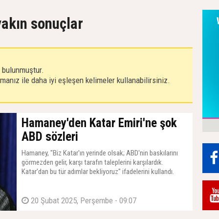
 yakın sonuçlar
r bulunmuştur.
anız ile daha iyi eşleşen kelimeler kullanabilirsiniz.
Hamaney'den Katar Emiri'ne şok
ABD sözleri
Hamaney, "Biz Katar'ın yerinde olsak; ABD'nin baskılarını
görmezden gelir, karşı tarafın taleplerini karşılardık.
Katar'dan bu tür adımlar bekliyoruz" ifadelerini kullandı.
20 Şubat 2025, Perşembe - 09:07