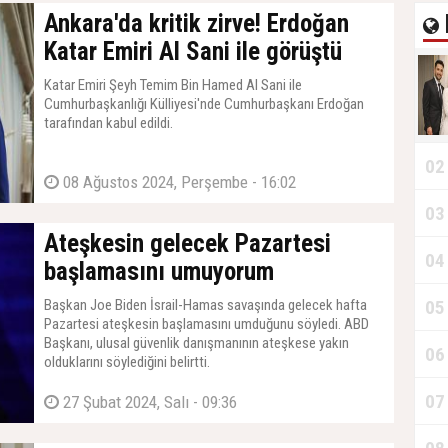
Ankara'da kritik zirve! Erdoğan
Katar Emiri Al Sani ile görüştü
Katar Emiri Şeyh Temim Bin Hamed Al Sani ile
Cumhurbaşkanlığı Külliyesi'nde Cumhurbaşkanı Erdoğan
tarafından kabul edildi.
02
08 Ağustos 2024, Perşembe - 16:02
03
Ateşkesin gelecek Pazartesi
04
başlamasını umuyorum
Başkan Joe Biden İsrail-Hamas savaşında gelecek hafta
05
Pazartesi ateşkesin başlamasını umduğunu söyledi. ABD
Başkanı, ulusal güvenlik danışmanının ateşkese yakın
06
olduklarını söylediğini belirtti.
07
27 Şubat 2024, Salı - 09:36