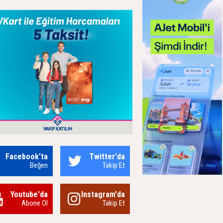
Facebook'ta
Twitter'da
Beğen
Takip Et
Youtube'da
Instagram'da
Abone Ol
Takip Et