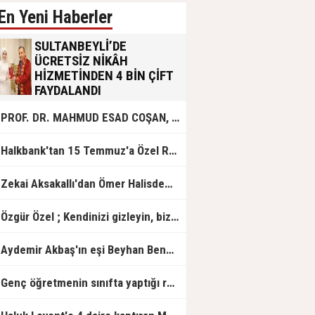
En Yeni Haberler
SULTANBEYLİ’DE
ÜCRETSİZ NİKÂH
HİZMETİNDEN 4 BİN ÇİFT
FAYDALANDI
Sultanbeyli Belediyesi evlilik yolunda
PROF. DR. MAHMUD ESAD COŞAN, DOĞUMUNUN HİCRÎ 91. YILINDA ELAZIĞ'DA YÂD EDİLECEK
olan gençlere destek amacıyla
başlattığı ücretsiz nikâh hizmetini
sürdürüyor. Bu uygulamayı geçen yıl
Halkbank'tan 15 Temmuz'a Özel Reklam Filmi: "İrade Bizim, Zafer Bizim"
başlattıklarını belirten Sultanbeyli
Belediye Başkanı Ali Tombaş,
“Şimdiye kadar 4 bin çiftimize
Zekai Aksakallı'dan Ömer Halisdemir'e 'vefa' ziyareti!
ücretsiz hizmet vermenin
mutluluğunu yaşıyoruz” dedi.
Özgür Özel ; Kendinizi gizleyin, bizden işaret bekleyin
Aydemir Akbaş'ın eşi Beyhan Benek Akbaş hayatını kaybetti
Genç öğretmenin sınıfta yaptığı rezil paylaşım