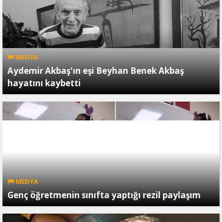
MEDYA
Aydemir Akbaş'ın eşi Beyhan Benek Akbaş
hayatını kaybetti
MEDYA
Genç öğretmenin sınıfta yaptığı rezil paylaşım