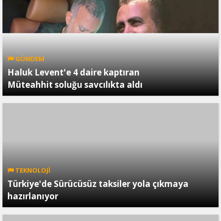
GÜNDEM
Haluk Levent'e 4 daire kaptıran
Müteahhit soluğu savcılıkta aldı
TEKNOLOJİ
Türkiye'de Sürücüsüz taksiler yola çıkmaya
hazırlanıyor