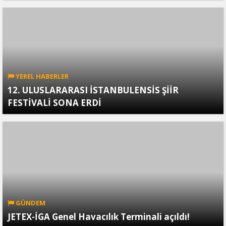
YEREL HABERLER
12. ULUSLARARASI İSTANBULENSİS ŞİİR
FESTİVALİ SONA ERDİ
GÜNDEM
JETEX-İGA Genel Havacılık Terminali açıldı!