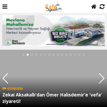
GÜNDEM
Zekai Aksakallı'dan Ömer Halisdemir'e 'vefa'
ziyareti!