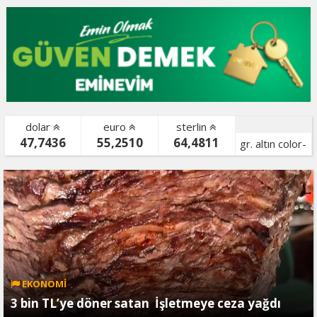
dolar
euro
sterlin
47,7436
55,2510
64,4811
gr. altın color-
bist color-
EKONOMİ
3 bin TL’ye döner satan İşletmeye ceza yağdı