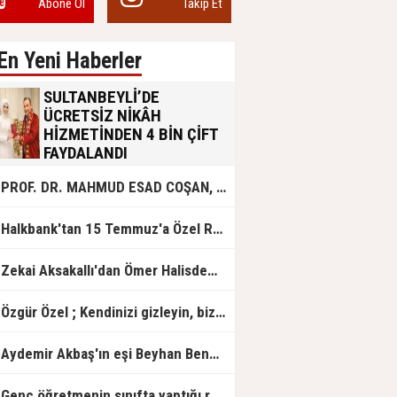
Abone Ol
Takip Et
En Yeni Haberler
SULTANBEYLİ’DE
ÜCRETSİZ NİKÂH
HİZMETİNDEN 4 BİN ÇİFT
FAYDALANDI
Sultanbeyli Belediyesi evlilik yolunda
PROF. DR. MAHMUD ESAD COŞAN, DOĞUMUNUN HİCRÎ 91. YILINDA ELAZIĞ'DA YÂD EDİLECEK
olan gençlere destek amacıyla
başlattığı ücretsiz nikâh hizmetini
sürdürüyor. Bu uygulamayı geçen yıl
Halkbank'tan 15 Temmuz'a Özel Reklam Filmi: "İrade Bizim, Zafer Bizim"
başlattıklarını belirten Sultanbeyli
Belediye Başkanı Ali Tombaş,
“Şimdiye kadar 4 bin çiftimize
Zekai Aksakallı'dan Ömer Halisdemir'e 'vefa' ziyareti!
ücretsiz hizmet vermenin
mutluluğunu yaşıyoruz” dedi.
Özgür Özel ; Kendinizi gizleyin, bizden işaret bekleyin
Aydemir Akbaş'ın eşi Beyhan Benek Akbaş hayatını kaybetti
Genç öğretmenin sınıfta yaptığı rezil paylaşım