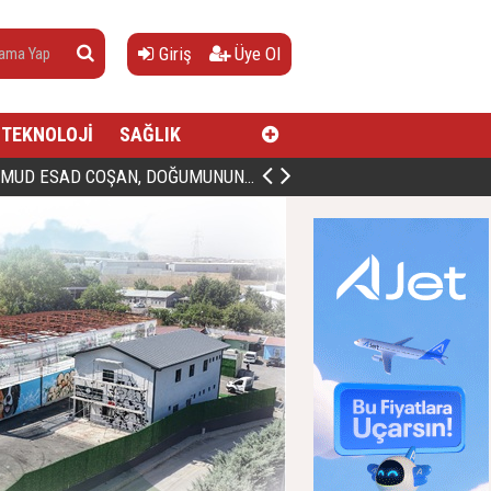
Giriş
Üye Ol
TEKNOLOJİ
SAĞLIK
AN, DOĞUMUNUN HİCRÎ 91. YILINDA ELAZIĞ'DA YÂD EDİLECEK