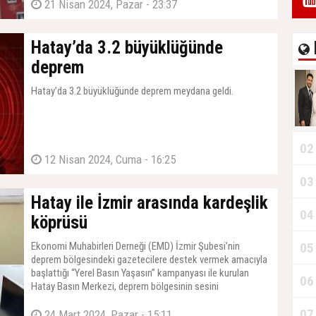
21 Nisan 2024, Pazar - 23:37
Hatay’da 3.2 büyüklüğünde
deprem
Hatay’da 3.2 büyüklüğünde deprem meydana geldi.
02
12 Nisan 2024, Cuma - 16:25
03
Hatay ile İzmir arasında kardeşlik
04
köprüsü
Ekonomi Muhabirleri Derneği (EMD) İzmir Şubesi’nin
05
deprem bölgesindeki gazetecilere destek vermek amacıyla
başlattığı “Yerel Basın Yaşasın” kampanyası ile kurulan
06
Hatay Basın Merkezi, deprem bölgesinin sesini
duyurmasına katkı sağlayacak.
07
24 Mart 2024, Pazar - 15:11