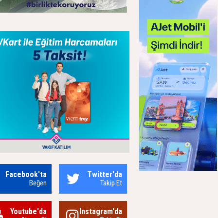
Facebook'ta
Twitter'da
Beğen
Takip Et
Youtube'da
Instagram'da