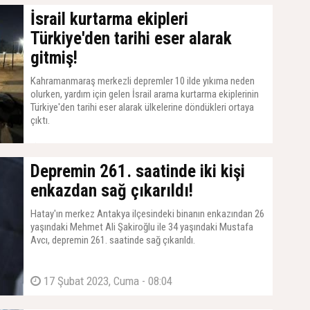
İsrail kurtarma ekipleri
Türkiye'den tarihi eser alarak
gitmiş!
Kahramanmaraş merkezli depremler 10 ilde yıkıma neden
olurken, yardım için gelen İsrail arama kurtarma ekiplerinin
Türkiye'den tarihi eser alarak ülkelerine döndükleri ortaya
çıktı.
19 Şubat 2023, Pazar - 14:30
Depremin 261. saatinde iki kişi
enkazdan sağ çıkarıldı!
Hatay'ın merkez Antakya ilçesindeki binanın enkazından 26
yaşındaki Mehmet Ali Şakiroğlu ile 34 yaşındaki Mustafa
Avcı, depremin 261. saatinde sağ çıkarıldı.
17 Şubat 2023, Cuma - 08:04