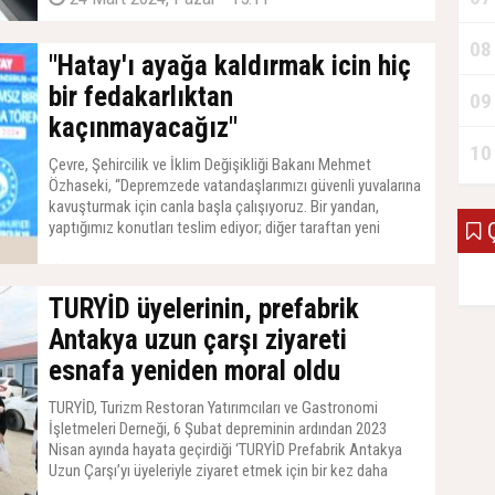
08
"Hatay'ı ayağa kaldırmak icin hiç
bir fedakarlıktan
09
kaçınmayacağız"
10
Çevre, Şehircilik ve İklim Değişikliği Bakanı Mehmet
Özhaseki, “Depremzede vatandaşlarımızı güvenli yuvalarına
kavuşturmak için canla başla çalışıyoruz. Bir yandan,
yaptığımız konutları teslim ediyor; diğer taraftan yeni
Ç
konutların temellerini atıyoruz. Bugün Hatay’da 5 bin 807
konutun temellerini atacağız. İskenderun'da da iki millet
19 Mart 2024, Salı - 16:05
bahçemizin açılışını yapacağız. Bir taraftan da 3 bin 614
TURYİD üyelerinin, prefabrik
konutumuzu hak sahiplerine teslim edeceğiz. Hatay'ı ayağa
kaldırmak için hiçbir fedakarlıktan kaçınmayaca
Antakya uzun çarşı ziyareti
esnafa yeniden moral oldu
TURYİD, Turizm Restoran Yatırımcıları ve Gastronomi
İşletmeleri Derneği, 6 Şubat depreminin ardından 2023
Nisan ayında hayata geçirdiği ‘TURYİD Prefabrik Antakya
Uzun Çarşı’yı üyeleriyle ziyaret etmek için bir kez daha
Hatay’daydı.