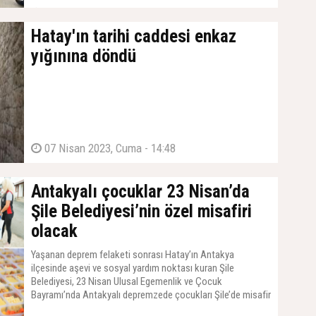
22 Şubat 2024, Perşembe - 06:00
Hatay'ın tarihi caddesi enkaz
yığınına döndü
07 Nisan 2023, Cuma - 14:48
Antakyalı çocuklar 23 Nisan’da
Şile Belediyesi’nin özel misafiri
olacak
Yaşanan deprem felaketi sonrası Hatay’ın Antakya
ilçesinde aşevi ve sosyal yardım noktası kuran Şile
Belediyesi, 23 Nisan Ulusal Egemenlik ve Çocuk
Bayramı’nda Antakyalı depremzede çocukları Şile’de misafir
etmeye hazırlanıyor.