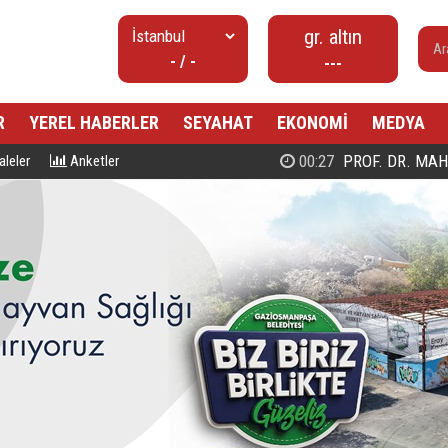
gr. altın
- / -
---
R
YEREL HABERLER
SEYAHAT
EKONOMİ
MEDYA
00:27
PROF. DR. MAHMUD ESAD COŞ
leler
Anketler