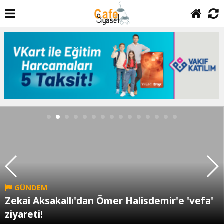
GÜNDEM
Zekai Aksakallı'dan Ömer Halisdemir'e 'vefa'
ziyareti!