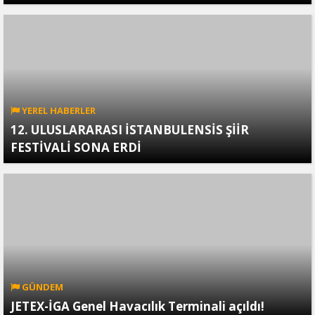
YEREL HABERLER
12. ULUSLARARASI İSTANBULENSİS ŞİİR
FESTİVALİ SONA ERDİ
GÜNDEM
JETEX-İGA Genel Havacılık Terminali açıldı!