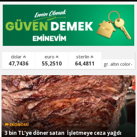
dolar
euro
sterlin
47,7436
55,2510
64,4811
gr. altın color-
bist color-
EKONOMİ
3 bin TL’ye döner satan İşletmeye ceza yağdı