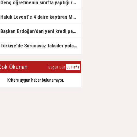
Genç öğretmenin sınıfta yaptığı rezil paylaşım
Haluk Levent'e 4 daire kaptıran Müteahhit soluğu savcılıkta aldı
Başkan Erdoğan'dan yeni kredi paketi müjdesi: 6 ay geri ödemesiz, 36 ay vadeli
Türkiye'de Sürücüsüz taksiler yola çıkmaya hazırlanıyor
ok Okunan
Bugün
Dün
Bu Hafta
Kritere uygun haber bulunamıyor.