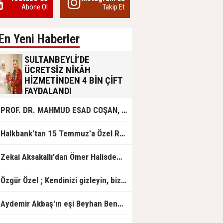
Abone Ol
Takip Et
En Yeni Haberler
SULTANBEYLİ’DE
ÜCRETSİZ NİKÂH
HİZMETİNDEN 4 BİN ÇİFT
FAYDALANDI
Sultanbeyli Belediyesi evlilik yolunda
PROF. DR. MAHMUD ESAD COŞAN, DOĞUMUNUN HİCRÎ 91. YILINDA ELAZIĞ'DA YÂD EDİLECEK
olan gençlere destek amacıyla
başlattığı ücretsiz nikâh hizmetini
sürdürüyor. Bu uygulamayı geçen yıl
Halkbank'tan 15 Temmuz'a Özel Reklam Filmi: "İrade Bizim, Zafer Bizim"
başlattıklarını belirten Sultanbeyli
Belediye Başkanı Ali Tombaş,
“Şimdiye kadar 4 bin çiftimize
Zekai Aksakallı'dan Ömer Halisdemir'e 'vefa' ziyareti!
ücretsiz hizmet vermenin
mutluluğunu yaşıyoruz” dedi.
Özgür Özel ; Kendinizi gizleyin, bizden işaret bekleyin
Aydemir Akbaş'ın eşi Beyhan Benek Akbaş hayatını kaybetti