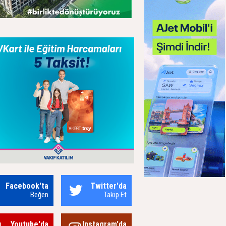
Facebook'ta
Twitter'da
Beğen
Takip Et
Youtube'da
Instagram'da