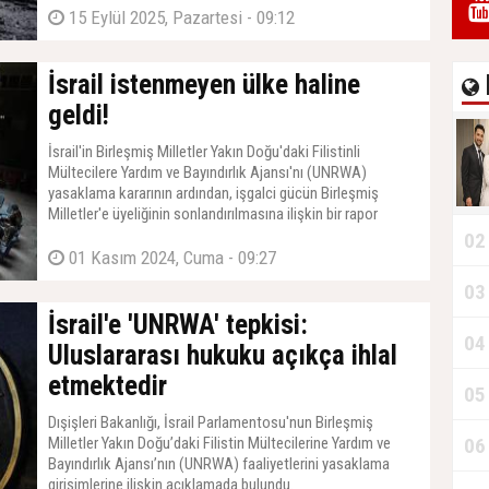
ve 2 kliniğin bulunduğu ifade edildi.
15 Eylül 2025, Pazartesi - 09:12
İsrail istenmeyen ülke haline
geldi!
İsrail'in Birleşmiş Milletler Yakın Doğu'daki Filistinli
Mültecilere Yardım ve Bayındırlık Ajansı'nı (UNRWA)
yasaklama kararının ardından, işgalci gücün Birleşmiş
Milletler'e üyeliğinin sonlandırılmasına ilişkin bir rapor
sunuldu.
02
01 Kasım 2024, Cuma - 09:27
03
İsrail'e 'UNRWA' tepkisi:
04
Uluslararası hukuku açıkça ihlal
etmektedir
05
Dışişleri Bakanlığı, İsrail Parlamentosu'nun Birleşmiş
Milletler Yakın Doğu’daki Filistin Mültecilerine Yardım ve
06
Bayındırlık Ajansı’nın (UNRWA) faaliyetlerini yasaklama
girişimlerine ilişkin açıklamada bulundu.