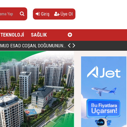
Giriş
Üye Ol
TEKNOLOJİ
SAĞLIK
AN, DOĞUMUNUN HİCRÎ 91. YILINDA ELAZIĞ'DA YÂD EDİLECEK