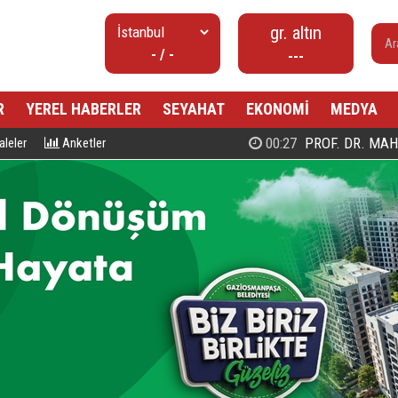
gr. altın
- / -
---
R
YEREL HABERLER
SEYAHAT
EKONOMİ
MEDYA
00:27
PROF. DR. MAHMUD ESAD COŞ
leler
Anketler