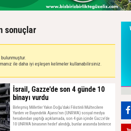
n sonuçlar
r bulunmuştur.
anız ile daha iyi eşleşen kelimeler kullanabilirsiniz.
İsrail, Gazze'de son 4 günde 10
binayı vurdu
Birleşmiş Milletler Yakın Doğu'daki Filistinli Mültecilere
Yardım ve Bayındırlık Ajansı’nın (UNRWA) sosyal medya
hesabından yaptığı açıklamada, son 4 gün içinde Gazze’de
10 UNRWA binasının hedef alındığı, bunlar arasında binlerce
yerinden edilmiş kişiye barınak olarak hizmet veren 7 okul