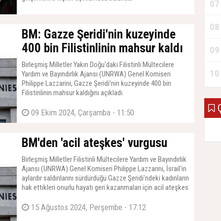
07
29 Ekim 2024, Salı - 11:55
08
BM: Gazze Şeridi'nin kuzeyinde
400 bin Filistinlinin mahsur kaldı
09
Birleşmiş Milletler Yakın Doğu'daki Filistinli Mültecilere
10
Yardım ve Bayındırlık Ajansı (UNRWA) Genel Komiseri
Philippe Lazzarini, Gazze Şeridi'nin kuzeyinde 400 bin
Filistinlinin mahsur kaldığını açıkladı.
Ç
09 Ekim 2024, Çarşamba - 11:50
BM'den 'acil ateşkes' vurgusu
Birleşmiş Milletler Filistinli Mültecilere Yardım ve Bayındırlık
Ajansı (UNRWA) Genel Komiseri Philippe Lazzarini, İsrail'in
aylardır saldırılarını sürdürdüğü Gazze Şeridi'ndeki kadınların
hak ettikleri onurlu hayatı geri kazanmaları için acil ateşkes
yapılması gerektiğini belirtti.
15 Ağustos 2024, Perşembe - 17:12