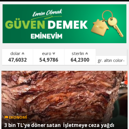
dolar
euro
sterlin
47,6032
54,9786
64,2300
gr. altın color-
bist color-
EKONOMİ
3 bin TL’ye döner satan İşletmeye ceza yağdı