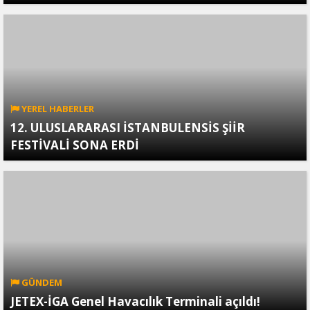
YEREL HABERLER
12. ULUSLARARASI İSTANBULENSİS ŞİİR
FESTİVALİ SONA ERDİ
GÜNDEM
JETEX-İGA Genel Havacılık Terminali açıldı!