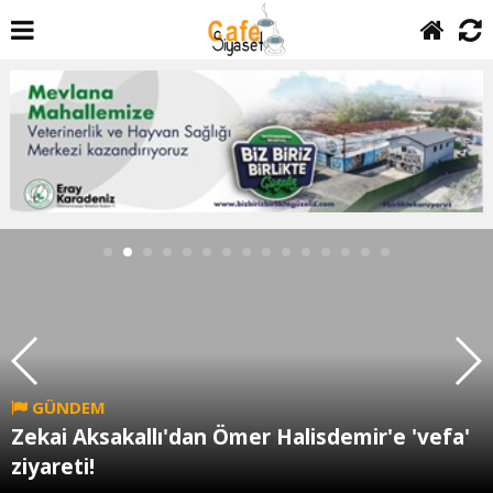
GÜNDEM
Zekai Aksakallı'dan Ömer Halisdemir'e 'vefa'
ziyareti!