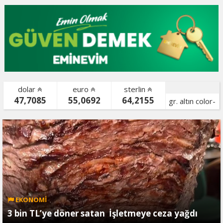
dolar
euro
sterlin
47,7085
55,0692
64,2155
gr. altın color-
bist color-
EKONOMİ
3 bin TL’ye döner satan İşletmeye ceza yağdı