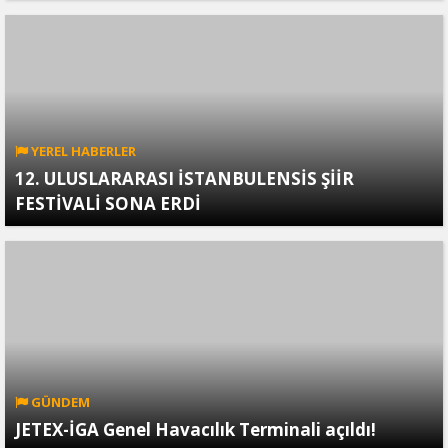
YEREL HABERLER
12. ULUSLARARASI İSTANBULENSİS ŞİİR
FESTİVALİ SONA ERDİ
GÜNDEM
JETEX-İGA Genel Havacılık Terminali açıldı!