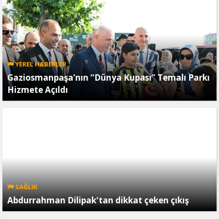
YEREL HABERLER
Gaziosmanpaşa’nın “Dünya Kupası” Temalı Parkı
Hizmete Açıldı
SAĞLIK
Abdurrahman Dilipak'tan dikkat çeken çıkış