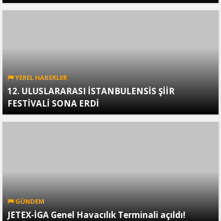
YEREL HABERLER
12. ULUSLARARASI İSTANBULENSİS ŞİİR
FESTİVALİ SONA ERDİ
GÜNDEM
JETEX-İGA Genel Havacılık Terminali açıldı!