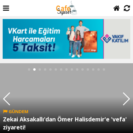
GÜNDEM
Zekai Aksakallı'dan Ömer Halisdemir'e 'vefa'
ziyareti!