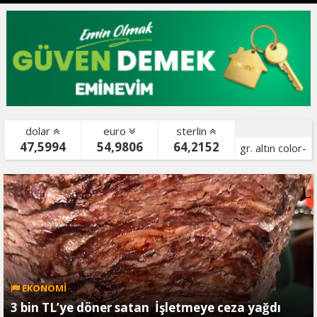
dolar
euro
sterlin
47,5994
54,9806
64,2152
gr. altın color-
bist color-
EKONOMİ
3 bin TL’ye döner satan İşletmeye ceza yağdı