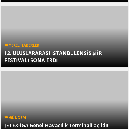
YEREL HABERLER
12. ULUSLARARASI İSTANBULENSİS ŞİİR
FESTİVALİ SONA ERDİ
GÜNDEM
JETEX-İGA Genel Havacılık Terminali açıldı!