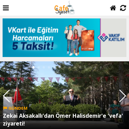
GÜNDEM
Zekai Aksakallı'dan Ömer Halisdemir'e 'vefa'
ziyareti!