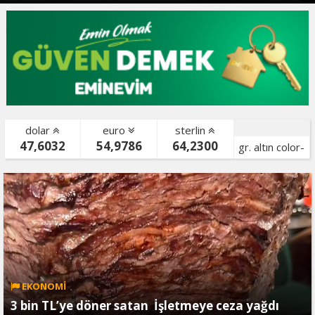
dolar
euro
sterlin
47,6032
54,9786
64,2300
gr. altın color-
bist color-
EKONOMİ
3 bin TL’ye döner satan İşletmeye ceza yağdı